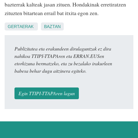
bazterrak kalteak jasan zituen. Hondakinak erretiratzen
zituzten bitartean errail bat itxita egon zen.
GERTAERAK
BAZTAN
Publizitatea eta erakundeen dirulaguntzak ez dira
nahikoa TTIPI-TTAPAren eta ERRAN.EUSen
etorkizuna bermatzeko, eta zu bezalako irakurleen
babesa behar dugu aitzinera egiteko.
Egin TTIPI-TTAPAren lagun