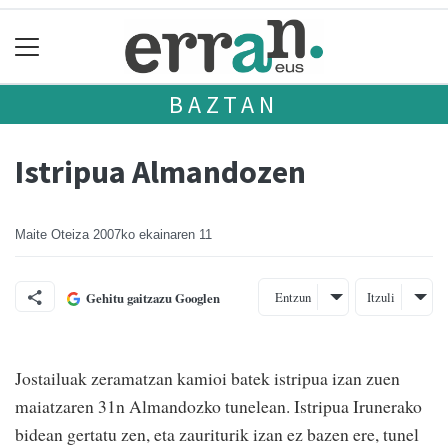
BAZTAN
Istripua Almandozen
Maite Oteiza
2007ko ekainaren 11
Entzun
Itzuli
Gehitu gaitzazu Googlen
Jostailuak zeramatzan kamioi batek istripua izan zuen
maiatzaren 31n Almandozko tunelean. Istripua Irunerako
bidean gertatu zen, eta zauriturik izan ez bazen ere, tunel