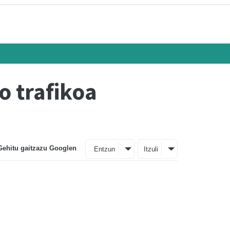
o trafikoa
Gehitu gaitzazu Googlen
Entzun
Itzuli