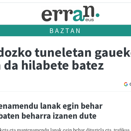
BAZTAN
dozko tuneletan gauek
 da hilabete batez
tenamendu lanak egin behar
l baten beharra izanen dute
keta eta mantenamendu lanak egin behar dituztela eta, trafikoa