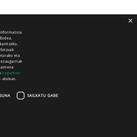
×
 informazioa
lbidea,
skaintzeko,
rbitzuak
etarako eta
 ezaugarriak
 baimena
zu
Iragarkien
k
atalean.
EITIA GUKA
AZKOITIA GUKA
BARRENA
GUKA
GUKA TELEBISTA
HIRUKA
SUNA
SAILKATU GABE
Z GUKA
ZUMAIA GUKA
28 KANALA