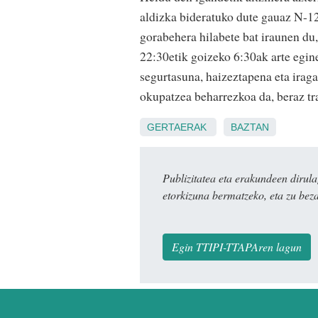
aldizka bideratuko dute gauaz N-1
gorabehera hilabete bat iraunen du,
22:30etik goizeko 6:30ak arte egin
segurtasuna, haizeztapena eta iraga
okupatzea beharrezkoa da, beraz tr
GERTAERAK
BAZTAN
Publizitatea eta erakundeen dir
etorkizuna bermatzeko, eta zu bez
Egin TTIPI-TTAPAren lagun