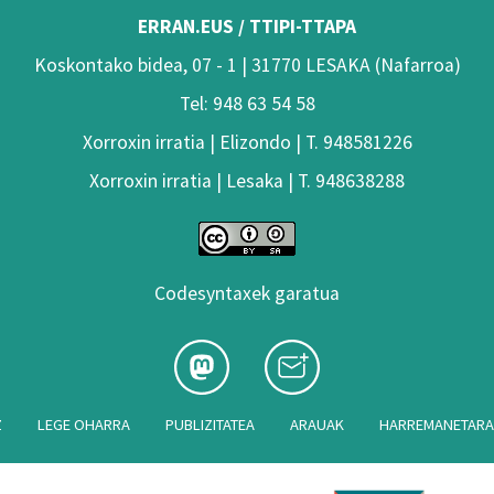
ERRAN.EUS / TTIPI-TTAPA
Koskontako bidea, 07 - 1 | 31770 LESAKA (Nafarroa)
Tel: 948 63 54 58
Xorroxin irratia | Elizondo | T. 948581226
Xorroxin irratia | Lesaka | T. 948638288
Codesyntaxek garatua
Z
LEGE OHARRA
PUBLIZITATEA
ARAUAK
HARREMANETAR