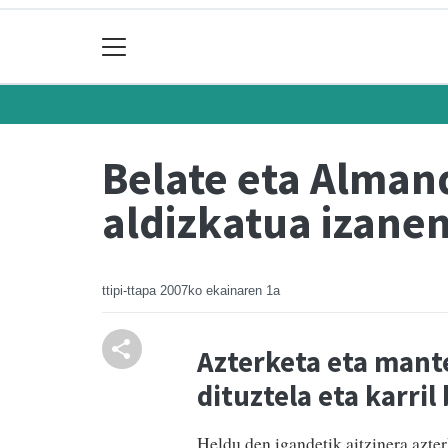
Belate eta Alman
aldizkatua izanen
ttipi-ttapa
2007ko ekainaren 1a
Azterketa eta man
dituztela eta karri
Heldu den igandetik aitzinera azter