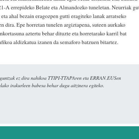
21-A errepideko Belate eta Almandozko tuneletan. Neurriak gut
 eta ahal bezain eragozpen gutti eragiteko lanak arratseko
en dira. Epe horretan tunelen argiztapena, suteen aurkako
nkortasuna aztertu behar dituzte eta horretarako karril bat
afikoa aldizkatua izanen da semaforo batzuen bitartez.
ulaguntzak ez dira nahikoa TTIPI-TTAPAren eta ERRAN.EUSen
alako irakurleen babesa behar dugu aitzinera egiteko.