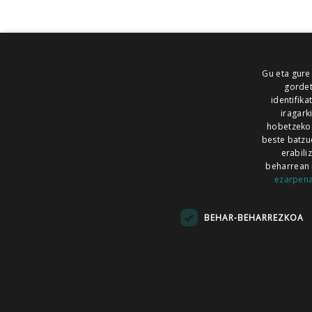
Gu eta gure
gordet
identifika
iragark
hobetzeko
beste batzu
erabili
beharrean 
ezarpen
AIARALDEA
AIKOR
AIURRI
ALEA
BEGITU
ERRAN
EUSKALERRIA IRRA
BEHAR-BEHARREZKOA
KRONIKA
MAILOPE
NOAUA
O