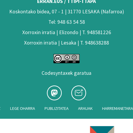
ERRAN.EUS / TTIPI-TTAPA
Koskontako bidea, 07 - 1 | 31770 LESAKA (Nafarroa)
Tel: 948 63 54 58
Xorroxin irratia | Elizondo | T. 948581226
Xorroxin irratia | Lesaka | T. 948638288
Codesyntaxek garatua
Z
LEGE OHARRA
PUBLIZITATEA
ARAUAK
HARREMANETAR