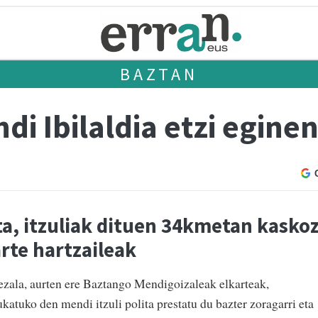
BAZTAN
di Ibilaldia etzi egine
ta, itzuliak dituen 34kmetan kasko
arte hartzaileak
ezala, aurten ere Baztango Mendigoizaleak elkarteak,
atuko den mendi itzuli polita prestatu du bazter zoragarri eta