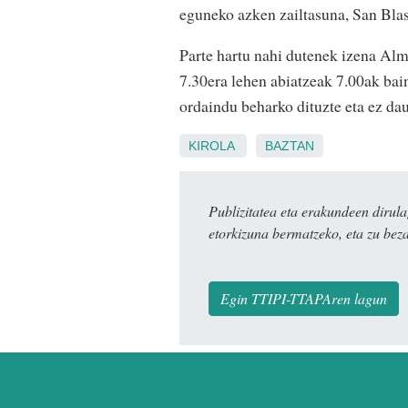
eguneko azken zailtasuna, San Blas
Parte hartu nahi dutenek izena Al
7.30era lehen abiatzeak 7.00ak bai
ordaindu beharko dituzte eta ez da
KIROLA
BAZTAN
Publizitatea eta erakundeen dir
etorkizuna bermatzeko, eta zu bez
Egin TTIPI-TTAPAren lagun