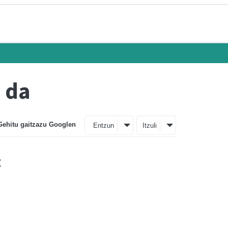
n da
Gehitu gaitzazu Googlen
Entzun
Itzuli
z