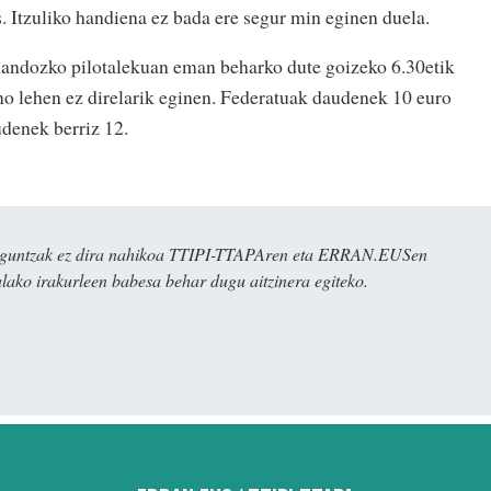
. Itzuliko handiena ez bada ere segur min eginen duela.
mandozko pilotalekuan eman beharko dute goizeko 6.30etik
no lehen ez direlarik eginen. Federatuak daudenek 10 euro
udenek berriz 12.
ulaguntzak ez dira nahikoa TTIPI-TTAPAren eta ERRAN.EUSen
alako irakurleen babesa behar dugu aitzinera egiteko.