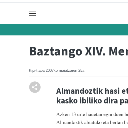
Baztango XIV. Men
ttipi-ttapa
2007ko maiatzaren 25a
Almandoztik hasi e
kasko ibiliko dira p
Azken 13 urte hauetan egin duen b
Almandoztik abiatuko eta bertan buk