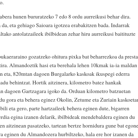
o.
rabera hunen bururatzeko 7 edo 8 ordu aurreikusi behar dira.
da, eta gehiago Saioara igotzea erabakitzen bada. Indarrak
ltako antolatzaileek ibilbidean zehar hiru aurreikusi baitituzte
 bukaeraraino gozatzeko ohitura pixka bat beharrezkoa da presta
aitira. Almandoztik hasi eta berehala lehen 10kmak ia-ia maldan
gin eta, 820mtan dagoen Burgalarko kaskoak ikuspegi ederra
adu behintzat. Hortik aitzinera, kilometro batez hankak
tan dagoen Gartzagara igoko da. Orduan kilometro batzuetan
o du gora eta behera eginez Okolin, Zetume eta Zuriain kaskoeta
ili eta gero, parte hartzaileek behera eginen dute, bigarren
n erdia egina izanen delarik, ibilbideak mendebaldera eginen du
en aitzinean pasatzeko, tartean bertze hornidura gune bat egon
a eginen du Almandozera hurbiltzeko, hala ere hor izanen da