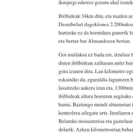
ikuspegi ederrez gozatu ahal izatek
Ibilbideak 34km ditu, eta mailen a
Desnibelari dagokionez 2.200mkoa 
hartzeko ez da hornidura gunerik fa
eta bertze bat Almandozen bertan.
Goi mailakoa ez bada ere, itzuliaz
duten ibilbidean zailtasun anitz b
gora izanen dira. Lau kilometro e
eskainiko du, eguraldia laguntzen b
lasaitzeko aukera izan eta, 1300m
ibilbideak altura horretan segituk
barna. Baztango mendi altuenetan ib
kontrolera ailegatu arte. Itzuliare
Belateko monasterioa eta gazteluar
delarik. Azken kilometroetan beher