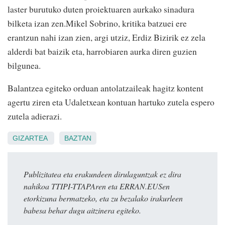
laster burutuko duten proiektuaren aurkako sinadura
bilketa izan zen.Mikel Sobrino, kritika batzuei ere
erantzun nahi izan zien, argi utziz, Erdiz Bizirik ez zela
alderdi bat baizik eta, harrobiaren aurka diren guzien
bilgunea.
Balantzea egiteko orduan antolatzaileak hagitz kontent
agertu ziren eta Udaletxean kontuan hartuko zutela espero
zutela adierazi.
GIZARTEA
BAZTAN
Publizitatea eta erakundeen dirulaguntzak ez dira
nahikoa TTIPI-TTAPAren eta ERRAN.EUSen
etorkizuna bermatzeko, eta zu bezalako irakurleen
babesa behar dugu aitzinera egiteko.