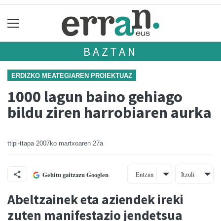
BAZTAN
ERDIZKO MEATEGIAREN PROIEKTUAZ
1000 lagun baino gehiago
bildu ziren harrobiaren aurka
ttipi-ttapa
2007ko martxoaren 27a
Entzun
Itzuli
Gehitu gaitzazu Googlen
Abeltzainek eta aziendek ireki
zuten manifestazio jendetsua