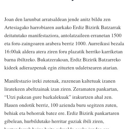
Joan den larunbat arratsaldean jende anitz bildu zen
Artesiagako harrobiaren aurkako Erdiz Bizirik Batzarrak
deitatutako manifestaziora, antolatzaileen erranetan 1500
eta foru-zaingoaren arabera berriz 1000. Aurreikusi bezala
16:00ak aldera atera ziren foru plazatik herriko karriketan
barna ibiltzeko. Bukatzerakoan, Erdiz Bizirik Batzarreko
kideek adierazpenak egin zituzten udaletxearen atarian.
Manifestazio ireki zutenak, zuzenean kaltetuak izanen
liratekeen abeltzainak izan ziren. Zeramaten pankartan,
“Utzi pakean gure bazkalekuak” irakurtzen ahal zen.
Hauen ondotik berriz, 100 azienda buru segitzen zuten,
behiak eta behorrak batez ere. Erdiz Bizirik pankartaren
gibelean, hurbildutako herritar guziak ibili ziren,
baztandarrak baina baita eskualde osoko jendea ere.