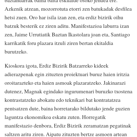
Azkenik atzean, mozorrotuta etorri zen batukadak desfilea
hetsi zuen. Oro har isila izan zen, eta erdiz bizirik oihu
batzuk besterik ez ziren aditu. Manifestazioa laburra izan
zen, Jaime Urrutiatik Baztan Ikastolara joan eta, Santiago
karrikatik foru plazara itzuli ziren bertan ekitaldia
burutzeko.
Kioskora igota, Erdiz Bizirik Batzarreko kideek
adierazpenak egin zituzten proiektuari buruz haien iritzia
oroitarazteko eta haien asmoak plazaratzeko. Jakinarazi
dutenez, Magnak egindako ingurumenari buruzko txostena
kontrastatzeko abokatu edo teknikari bat kontratatzea
pentsatzen dute, baina horretarako bildutako jende guzien
laguntza ekonomikoa eskatu zuten. Horregatik
manifestazio denbora, Erdiz Bizirik zeramatzan pegatinak
saltzen aritu ziren. Aipatu zituzten bertze asmoen artean