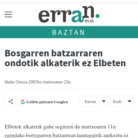
BAZTAN
Bosgarren batzarraren
ondotik alkaterik ez Elbeten
Maite Oteiza
2007ko martxoaren 23a
Entzun
Itzuli
Gehitu gaitzazu Googlen
Elbetek alkaterik gabe segitzen du martxoaren 11n
egindako bortzgarren batzarrean hautagairik aurkeztu ez