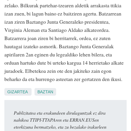
zelako. Bilkurak partehar-tzearen aldetik arrakasta ttikia
izan zuen, bi lagun baino ez baitziren agertu. Batzarrean
izan ziren Baztango Junta Generaleko presidentea,
Virginia Aleman eta Santiago Aldako alkateordea.
Batzarrera joan ziren bi herritarrek, ordea, ez zuten
hautagai izateko asmorik. Baztango Junta Generalak
apirilaren 2an eginen du legealdiko lehen bilera, eta
orduan hartuko dute bi urteko kargua 14 herrietako alkate
juradoek. Elbetekoa zein ote den jakiteko zain egon
beharko da eta hurrengo asteetan zer gertatzen den ikusi.
GIZARTEA
BAZTAN
Publizitatea eta erakundeen dirulaguntzak ez dira
nahikoa TTIPI-TTAPAren eta ERRAN.EUSen
etorkizuna bermatzeko, eta zu bezalako irakurleen