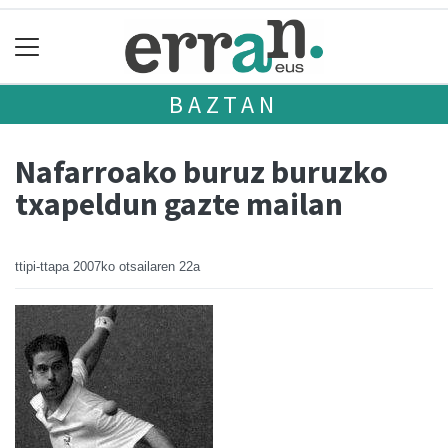
BAZTAN
Nafarroako buruz buruzko
txapeldun gazte mailan
ttipi-ttapa
2007ko otsailaren 22a