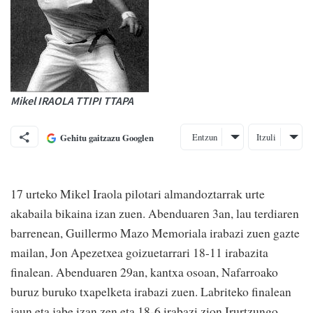
Mikel IRAOLA TTIPI TTAPA
Entzun
Itzuli
Gehitu gaitzazu Googlen
17 urteko Mikel Iraola pilotari almandoztarrak urte
akabaila bikaina izan zuen. Abenduaren 3an, lau terdiaren
barrenean, Guillermo Mazo Memoriala irabazi zuen gazte
mailan, Jon Apezetxea goizuetarrari 18-11 irabazita
finalean. Abenduaren 29an, kantxa osoan, Nafarroako
buruz buruko txapelketa irabazi zuen. Labriteko finalean
jaun eta jabe izan zen eta 18-6 irabazi zion Irurtzungo