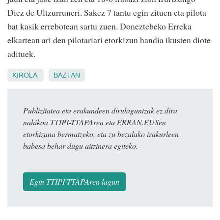
Diez de Ultzurruneri. Sakez 7 tantu egin zituen eta pilota
bat kasik errebotean sartu zuen. Doneztebeko Erreka
elkartean ari den pilotariari etorkizun handia ikusten diote
adituek.
KIROLA
BAZTAN
Publizitatea eta erakundeen dirulaguntzak ez dira
nahikoa TTIPI-TTAPAren eta ERRAN.EUSen
etorkizuna bermatzeko, eta zu bezalako irakurleen
babesa behar dugu aitzinera egiteko.
Egin TTIPI-TTAPAren lagun