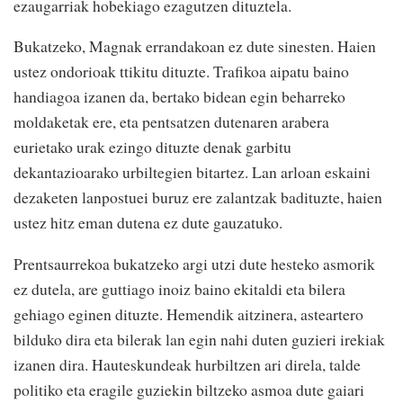
ezaugarriak hobekiago ezagutzen dituztela.
Bukatzeko, Magnak errandakoan ez dute sinesten. Haien
ustez ondorioak ttikitu dituzte. Trafikoa aipatu baino
handiagoa izanen da, bertako bidean egin beharreko
moldaketak ere, eta pentsatzen dutenaren arabera
eurietako urak ezingo dituzte denak garbitu
dekantazioarako urbiltegien bitartez. Lan arloan eskaini
dezaketen lanpostuei buruz ere zalantzak badituzte, haien
ustez hitz eman dutena ez dute gauzatuko.
Prentsaurrekoa bukatzeko argi utzi dute hesteko asmorik
ez dutela, are guttiago inoiz baino ekitaldi eta bilera
gehiago eginen dituzte. Hemendik aitzinera, asteartero
bilduko dira eta bilerak lan egin nahi duten guzieri irekiak
izanen dira. Hauteskundeak hurbiltzen ari direla, talde
politiko eta eragile guziekin biltzeko asmoa dute gaiari