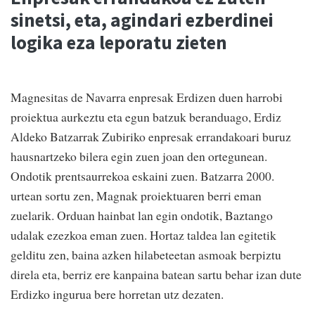
sinetsi, eta, agindari ezberdinei
logika eza leporatu zieten
Magnesitas de Navarra enpresak Erdizen duen harrobi
proiektua aurkeztu eta egun batzuk beranduago, Erdiz
Aldeko Batzarrak Zubiriko enpresak errandakoari buruz
hausnartzeko bilera egin zuen joan den ortegunean.
Ondotik prentsaurrekoa eskaini zuen. Batzarra 2000.
urtean sortu zen, Magnak proiektuaren berri eman
zuelarik. Orduan hainbat lan egin ondotik, Baztango
udalak ezezkoa eman zuen. Hortaz taldea lan egitetik
gelditu zen, baina azken hilabeteetan asmoak berpiztu
direla eta, berriz ere kanpaina batean sartu behar izan dute
Erdizko ingurua bere horretan utz dezaten.