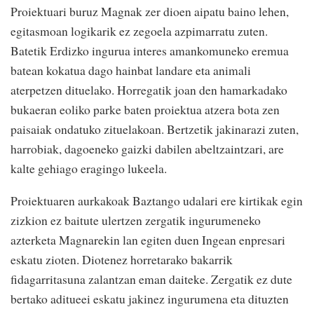
Proiektuari buruz Magnak zer dioen aipatu baino lehen,
egitasmoan logikarik ez zegoela azpimarratu zuten.
Batetik Erdizko ingurua interes amankomuneko eremua
batean kokatua dago hainbat landare eta animali
aterpetzen dituelako. Horregatik joan den hamarkadako
bukaeran eoliko parke baten proiektua atzera bota zen
paisaiak ondatuko zituelakoan. Bertzetik jakinarazi zuten,
harrobiak, dagoeneko gaizki dabilen abeltzaintzari, are
kalte gehiago eragingo lukeela.
Proiektuaren aurkakoak Baztango udalari ere kirtikak egin
zizkion ez baitute ulertzen zergatik ingurumeneko
azterketa Magnarekin lan egiten duen Ingean enpresari
eskatu zioten. Diotenez horretarako bakarrik
fidagarritasuna zalantzan eman daiteke. Zergatik ez dute
bertako aditueei eskatu jakinez ingurumena eta dituzten