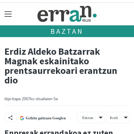
BAZTAN
Erdiz Aldeko Batzarrak
Magnak eskainitako
prentsaurrekoari erantzun
dio
ttipi-ttapa
2007ko otsailaren 5a
Entzun
Itzuli
Gehitu gaitzazu Googlen
Enpresak errandakoa ez zuten