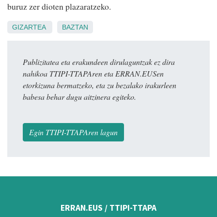
buruz zer dioten plazaratzeko.
GIZARTEA
BAZTAN
Publizitatea eta erakundeen dirulaguntzak ez dira
nahikoa TTIPI-TTAPAren eta ERRAN.EUSen
etorkizuna bermatzeko, eta zu bezalako irakurleen
babesa behar dugu aitzinera egiteko.
Egin TTIPI-TTAPAren lagun
ERRAN.EUS / TTIPI-TTAPA