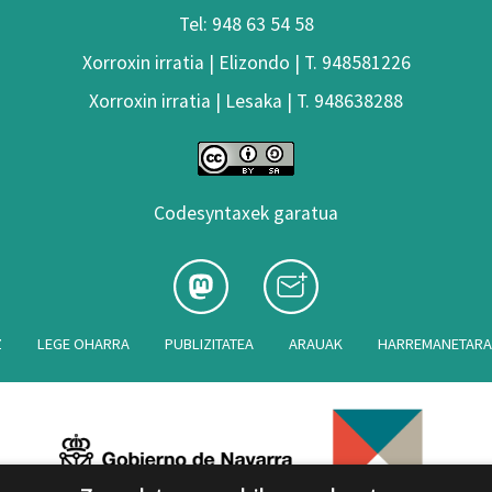
Tel: 948 63 54 58
Xorroxin irratia | Elizondo | T. 948581226
Xorroxin irratia | Lesaka | T. 948638288
Codesyntaxek garatua
Z
LEGE OHARRA
PUBLIZITATEA
ARAUAK
HARREMANETAR