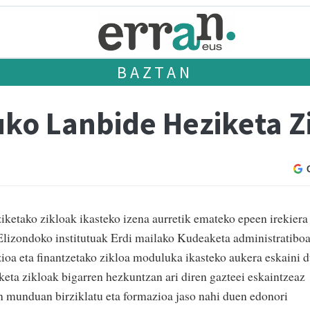
BAZTAN
ko Lanbide Heziketa Z
ketako zikloak ikasteko izena aurretik emateko epeen irekiera
lizondoko institutuak Erdi mailako Kudeaketa administratibo
ioa eta finantzetako zikloa moduluka ikasteko aukera eskaini d
keta zikloak bigarren hezkuntzan ari diren gazteei eskaintzeaz
an munduan birziklatu eta formazioa jaso nahi duen edonori