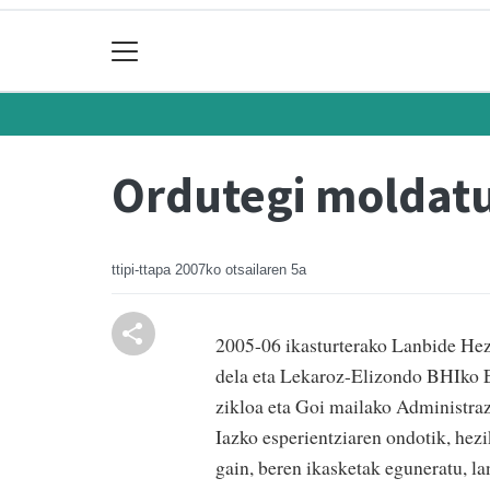
Ordutegi moldatu
ttipi-ttapa
2007ko otsailaren 5a
2005-06 ikasturterako Lanbide Hezi
dela eta Lekaroz-Elizondo BHIko E
zikloa eta Goi mailako Administraz
Iazko esperientziaren ondotik, hezi
gain, beren ikasketak eguneratu, l