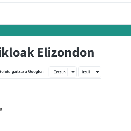
ikloak Elizondon
Gehitu gaitzazu Googlen
Entzun
Itzuli
a
u.