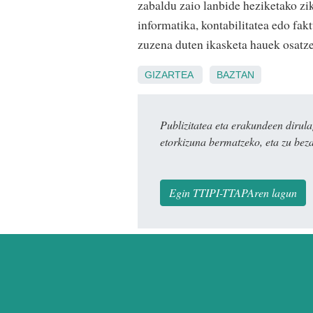
zabaldu zaio lanbide heziketako zi
informatika, kontabilitatea edo fa
zuzena duten ikasketa hauek osatze
GIZARTEA
BAZTAN
Publizitatea eta erakundeen dir
etorkizuna bermatzeko, eta zu bez
Egin TTIPI-TTAPAren lagun