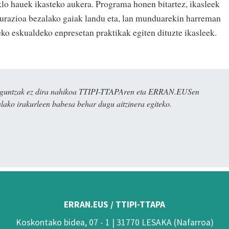
klo hauek ikasteko aukera. Programa honen bitartez, ikasleek
kturazioa bezalako gaiak landu eta, lan munduarekin harreman
ko eskualdeko enpresetan praktikak egiten dituzte ikasleek.
ulaguntzak ez dira nahikoa TTIPI-TTAPAren eta ERRAN.EUSen
alako irakurleen babesa behar dugu aitzinera egiteko.
ERRAN.EUS / TTIPI-TTAPA
Koskontako bidea, 07 - 1 | 31770 LESAKA (Nafarroa)