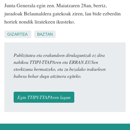
Junta Generala egin zen. Maiatzaren 28an, berriz,
juradoak Belaunaldera gatekoak ziren, lau bide ezberdin
horiek nondik liratekeen ikusteko.
GIZARTEA
BAZTAN
Publizitatea eta erakundeen dirulaguntzak ez dira
nahikoa TTIPI-TTAPAren eta ERRAN.EUSen
etorkizuna bermatzeko, eta zu bezalako irakurleen
babesa behar dugu aitzinera egiteko.
Egin TTIPI-TTAPAren lagun