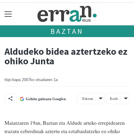
BAZTAN
Aldudeko bidea aztertzeko ez
ohiko Junta
ttipi-ttapa
2007ko otsailaren 1a
Entzun
Itzuli
Gehitu gaitzazu Googlen
Maiatzaren 19an, Baztan eta Aldude arteko errepidearen
trazatu ezberdinak aztertu eta eztabaidatzeko ez-ohiko