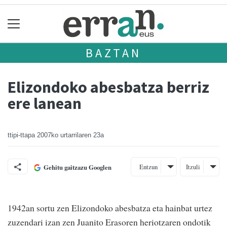
BAZTAN
Elizondoko abesbatza berriz
ere lanean
ttipi-ttapa
2007ko urtarrilaren 23a
Entzun
Itzuli
Gehitu gaitzazu Googlen
1942an sortu zen Elizondoko abesbatza eta hainbat urtez
zuzendari izan zen Juanito Erasoren heriotzaren ondotik