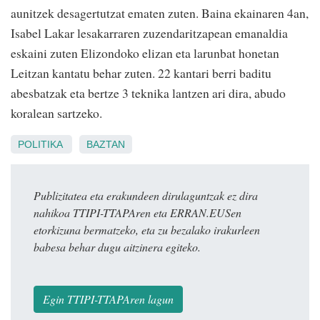
aunitzek desagertutzat ematen zuten. Baina ekainaren 4an,
Isabel Lakar lesakarraren zuzendaritzapean emanaldia
eskaini zuten Elizondoko elizan eta larunbat honetan
Leitzan kantatu behar zuten. 22 kantari berri baditu
abesbatzak eta bertze 3 teknika lantzen ari dira, abudo
koralean sartzeko.
POLITIKA
BAZTAN
Publizitatea eta erakundeen dirulaguntzak ez dira
nahikoa TTIPI-TTAPAren eta ERRAN.EUSen
etorkizuna bermatzeko, eta zu bezalako irakurleen
babesa behar dugu aitzinera egiteko.
Egin TTIPI-TTAPAren lagun