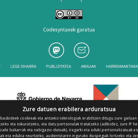
Codesyntaxek garatua
Z
LEGE OHARRA
PUBLIZITATEA
ARAUAK
HARREMANETAR
Zure datuen erabilera arduratsua
 bazkideek cookieak eta antzeko teknologiak erabiltzen ditugu zure gailuan
zeko eta eskuratzeko, eta datu pertsonalak tratatzeko (adibidez, zure IP he
tzaile bakarrak eta nabigazio-datuak), iragarki eta eduki pertsonalizatuak e
iak eta edukia neurtzeko, audientziaren inguruko ikuspegiak lortzeko eta ze