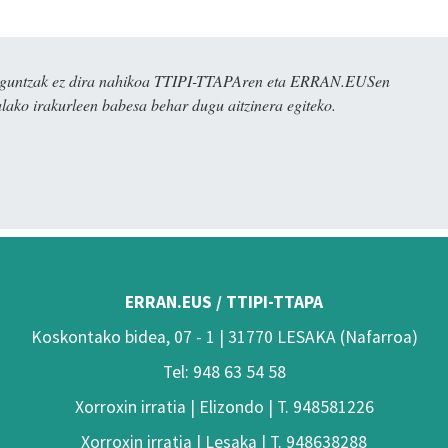
ulaguntzak ez dira nahikoa TTIPI-TTAPAren eta ERRAN.EUSen
alako irakurleen babesa behar dugu aitzinera egiteko.
ERRAN.EUS / TTIPI-TTAPA
Koskontako bidea, 07 - 1 | 31770 LESAKA (Nafarroa)
Tel: 948 63 54 58
Xorroxin irratia | Elizondo | T. 948581226
Xorroxin irratia | Lesaka | T. 948638288