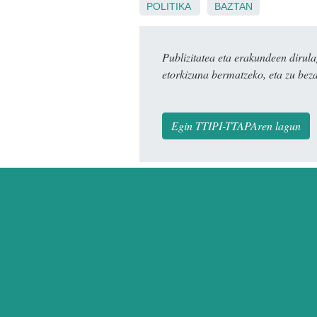
POLITIKA
BAZTAN
Publizitatea eta erakundeen dir
etorkizuna bermatzeko, eta zu bez
Egin TTIPI-TTAPAren lagun