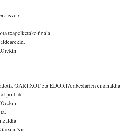
rakusketa.
ota txapelketako finala.
aldearekin.
Orekin.
a ondotik GARTXOT eta EDORTA abeslarien emanaldia.
rol probak.
Orekin.
ta.
zaldia.
«Gaixoa Ni».