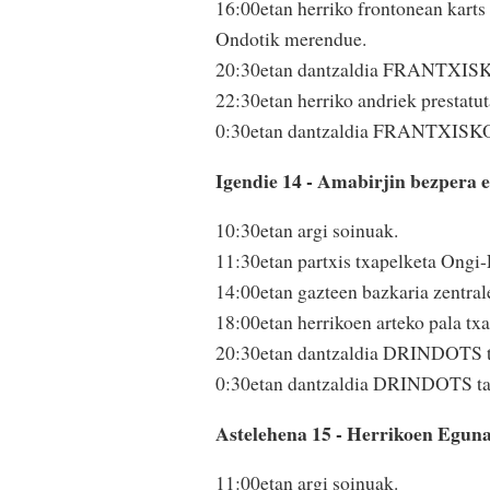
16:00etan herriko frontonean karts 
Ondotik merendue.
20:30etan dantzaldia FRANTXISK
22:30etan herriko andriek prestatuta
0:30etan dantzaldia FRANTXISKO
Igendie 14 - Amabirjin bezpera 
10:30etan argi soinuak.
11:30etan partxis txapelketa Ongi-
14:00etan gazteen bazkaria zentrale
18:00etan herrikoen arteko pala txa
20:30etan dantzaldia DRINDOTS t
0:30etan dantzaldia DRINDOTS ta
Astelehena 15 - Herrikoen Egun
11:00etan argi soinuak.