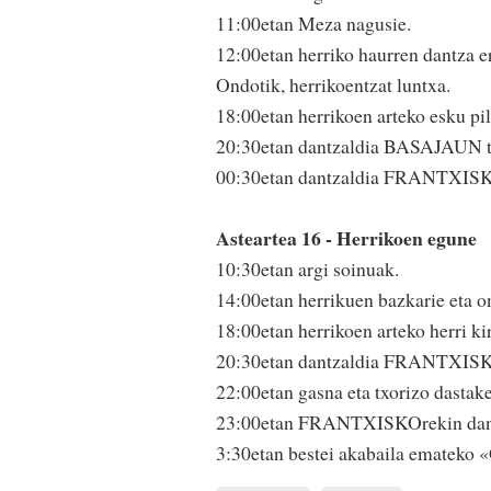
11:00etan Meza nagusie.
12:00etan herriko haurren dantza e
Ondotik, herrikoentzat luntxa.
18:00etan herrikoen arteko esku pil
20:30etan dantzaldia BASAJAUN t
00:30etan dantzaldia FRANTXISK
Asteartea 16 - Herrikoen egune
10:30etan argi soinuak.
14:00etan herrikuen bazkarie et
18:00etan herrikoen arteko herri ki
20:30etan dantzaldia FRANTXISK
22:00etan gasna eta txorizo dastake
23:00etan FRANTXISKOrekin dant
3:30etan bestei akabaila emateko 