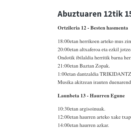
Abuztuaren 12tik 1
Ortzileria 12 - Besten hasmenta
18:00etan herrikoen arteko mus zim
20:00etan altxaferoa eta ezkil jotze
Ondotik ibilaldia herritik barna he
21:00etan Baztan Zopak.
1:00etan dantzaldia TRIKIDANTZ 
Musika akitzean irauten duenarenda
Launbeta 13 - Haurren Egune
10:30etan argisoinuak.
12:00etan haurren arteko xake txap
14:00etan haurren azkar.