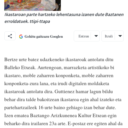
Ikastaroan parte hartzeko lehentasuna izanen dute Baztanen
erroldatuek. ttipi-ttapa
Entzun
Itzuli
Gehitu gaitzazu Googlen
Bertze urte batez udazkeneko ikastaroak antolatu ditu
Balleko Etxeak. Aurtengoan, marrazketa artistikoko bi
ikastaro, moble zaharren konponketa, moble zaharren
konponketa-zura lana, eta irudi digitalen moldaketa
ikastaroak antolatu dira. Guttienez hamar lagun bildu
behar dira talde bakoitzean ikastaroa egin ahal izateko eta
partehartzaileek 16 urte baino gehiago izan behar dute.
Izen ematea Baztango Arizkunenea Kultur Etxean egin
beharko dira irailaren 23a arte. E-postaz ere egiten ahal da