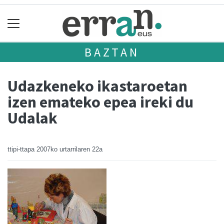
BAZTAN
Udazkeneko ikastaroetan
izen emateko epea ireki du
Udalak
ttipi-ttapa
2007ko urtarrilaren 22a