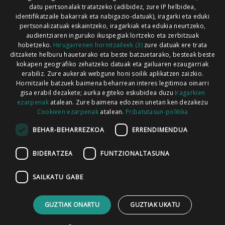
Xorroxin irratia | Lesaka | T. 948638288
datu pertsonalak tratatzeko (adibidez, zure IP helbidea,
identifikatzaile bakarrak eta nabigazio-datuak), iragarki eta eduki
pertsonalizatuak eskaintzeko, iragarkiak eta edukia neurtzeko,
audientziaren inguruko ikuspegiak lortzeko eta zerbitzuak
hobetzeko.
Hirugarrenen hornitzaileek (3)
zure datuak ere trata
ditzakete helburu hauetarako eta beste batzuetarako, besteak beste
Codesyntaxek garatua
kokapen geografiko zehatzeko datuak eta gailuaren ezaugarriak
erabiliz. Zure aukerak webgune honi soilik aplikatzen zaizkio.
Hornitzaile batzuek baimena beharrean interes legitimoa oinarri
gisa erabil dezakete; aurka egiteko eskubidea duzu
Iragarkien
ezarpenak
atalean. Zure baimena edozein unetan ken dezakezu
Cookieen ezarpenak
atalean.
Pribatutasun-politika
HONI BURUZ
LEGE OHARRA
PUBLIZITATEA
BEHAR-BEHARREZKOA
ERRENDIMENDUA
ARAUAK
HARREMANETARAKO
RSS
BIDERATZEA
FUNTZIONALTASUNA
SAILKATU GABE
GUZTIAK ONARTU
GUZTIAK UKATU