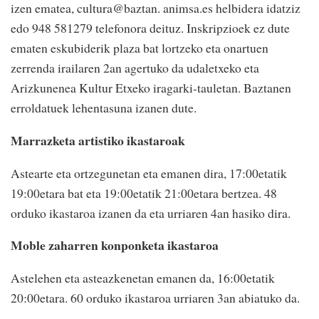
izen ematea, cultura@baztan. animsa.es helbidera idatziz
edo 948 581279 telefonora deituz. Inskripzioek ez dute
ematen eskubiderik plaza bat lortzeko eta onartuen
zerrenda irailaren 2an agertuko da udaletxeko eta
Arizkunenea Kultur Etxeko iragarki-tauletan. Baztanen
erroldatuek lehentasuna izanen dute.
Marrazketa artistiko ikastaroak
Astearte eta ortzegunetan eta emanen dira, 17:00etatik
19:00etara bat eta 19:00etatik 21:00etara bertzea. 48
orduko ikastaroa izanen da eta urriaren 4an hasiko dira.
Moble zaharren konponketa ikastaroa
Astelehen eta asteazkenetan emanen da, 16:00etatik
20:00etara. 60 orduko ikastaroa urriaren 3an abiatuko da.