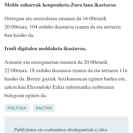
Moble zaharrak konponketa-Zura lana ikastaroa
Ortzegun eta ortziraletan emanen da 16:00etatik
20:00etara. 104 orduko ikastaroa izanen da eta urriaren
6an hasiko da.
Irudi digitalen moldaketa ikastaroa,
Astearte eta ortzegunetan emanen da 20:00etatik
22:00etara. 18 orduko ikastaroa izanen da eta urriaren 11n
hasiko da. Bertze guziak Arizkunenean eginen badira ere,
azken hau Elizondoko Ezkiz informatika zerbitzuen
bulegoan eginen da.
POLITIKA
BAZTAN
Publizitatea eta erakundeen dirulaguntzak ez dira