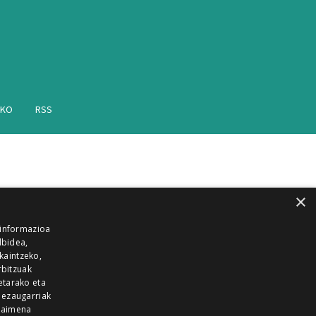
AKO
RSS
×
 informazioa
lbidea,
skaintzeko,
rbitzuak
etarako eta
 ezaugarriak
 baimena