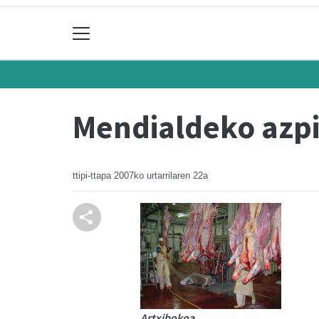
Mendialdeko azpi
ttipi-ttapa
2007ko urtarrilaren 22a
Artxibokoa