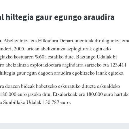
al hiltegia gaur egungo araudira
, Abeltzaintza eta Elikadura Departamentuak dirulaguntza em
nderi, 2005. urtean abeltzaintza azpiegiturak egin edo
giazko kostuaren %60a estaliko dute. Baztango Udalak bi
ro abelzaintza esplotazioetara argindarra sartzeko eta 123.411
hiltegia gaur egun dagoen araudira egokitzeko lanak egiteko.
ara doazen bideak hobetzeko eskuratuko dituzte eskualdeko
180.000 euro jasoko ditu, Etxalarkoak ere 180.000 euro hartuk
ta Sunbillako Udalak 130.787 euro.