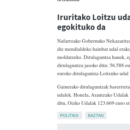
Iruritako Loitzu ud
egokituko da
Nafarroako Gobernuko Nekazaritza
die mendialdeko hainbat udal eraku
moldatzeko. Dirulaguntza hauek, e
dirulaguntza jasoko ditu: 56.588 eu
euroko dirulaguntza Loitzuko udal 
Gainerako dirulaguntzak baserriet
udalek. Honela, Arantzako Udalak 
ditu, Oizko Udalak 123.669 euro e
POLITIKA
BAZTAN