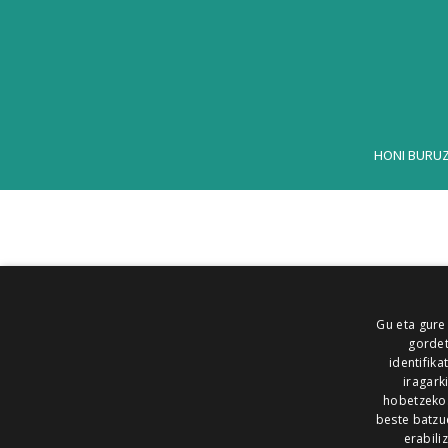
HONI BURU
Gu eta gure
gordet
identifika
iragark
hobetzeko
beste batzu
erabili