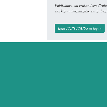
Publizitatea eta erakundeen dir
etorkizuna bermatzeko, eta zu bez
Egin TTIPI-TTAPAren lagun