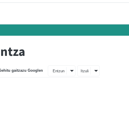
untza
Gehitu gaitzazu Googlen
Entzun
Itzuli