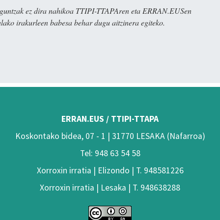
ulaguntzak ez dira nahikoa TTIPI-TTAPAren eta ERRAN.EUSen
alako irakurleen babesa behar dugu aitzinera egiteko.
ERRAN.EUS / TTIPI-TTAPA
Koskontako bidea, 07 - 1 | 31770 LESAKA (Nafarroa)
Tel: 948 63 54 58
Xorroxin irratia | Elizondo | T. 948581226
Xorroxin irratia | Lesaka | T. 948638288