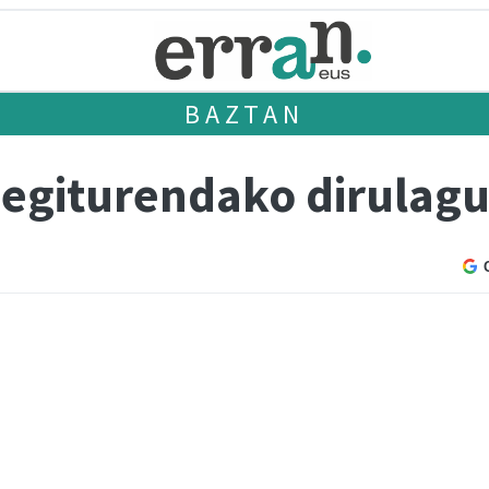
BAZTAN
egiturendako dirulag