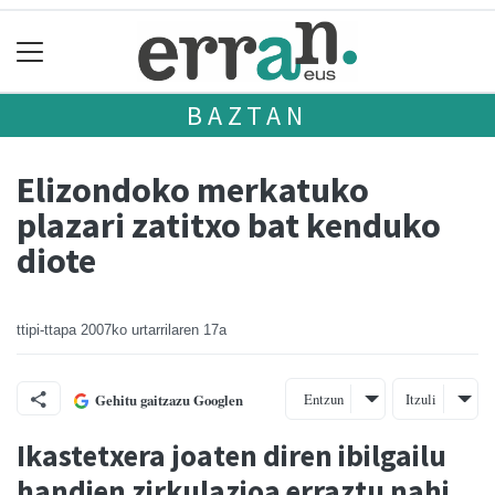
BAZTAN
Elizondoko merkatuko
plazari zatitxo bat kenduko
diote
ttipi-ttapa
2007ko urtarrilaren 17a
Entzun
Itzuli
Gehitu gaitzazu Googlen
Ikastetxera joaten diren ibilgailu
handien zirkulazioa erraztu nahi