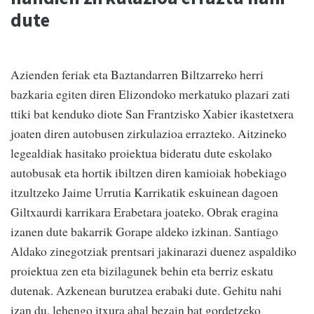
dute
Azienden feriak eta Baztandarren Biltzarreko herri
bazkaria egiten diren Elizondoko merkatuko plazari zati
ttiki bat kenduko diote San Frantzisko Xabier ikastetxera
joaten diren autobusen zirkulazioa errazteko. Aitzineko
legealdiak hasitako proiektua bideratu dute eskolako
autobusak eta hortik ibiltzen diren kamioiak hobekiago
itzultzeko Jaime Urrutia Karrikatik eskuinean dagoen
Giltxaurdi karrikara Erabetara joateko. Obrak eragina
izanen dute bakarrik Gorape aldeko izkinan. Santiago
Aldako zinegotziak prentsari jakinarazi duenez aspaldiko
proiektua zen eta bizilagunek behin eta berriz eskatu
dutenak. Azkenean burutzea erabaki dute. Gehitu nahi
izan du, lehengo itxura ahal bezain bat gordetzeko