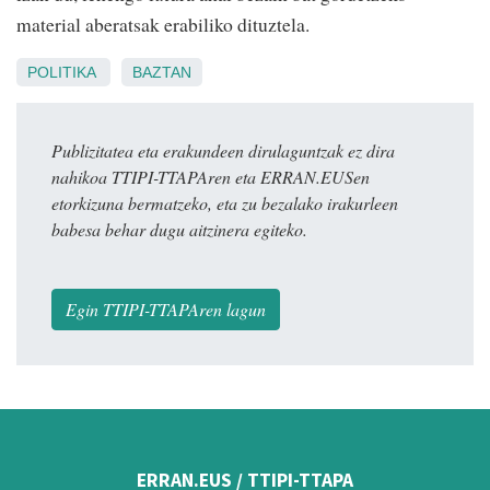
material aberatsak erabiliko dituztela.
POLITIKA
BAZTAN
Publizitatea eta erakundeen dirulaguntzak ez dira
nahikoa TTIPI-TTAPAren eta ERRAN.EUSen
etorkizuna bermatzeko, eta zu bezalako irakurleen
babesa behar dugu aitzinera egiteko.
Egin TTIPI-TTAPAren lagun
ERRAN.EUS / TTIPI-TTAPA