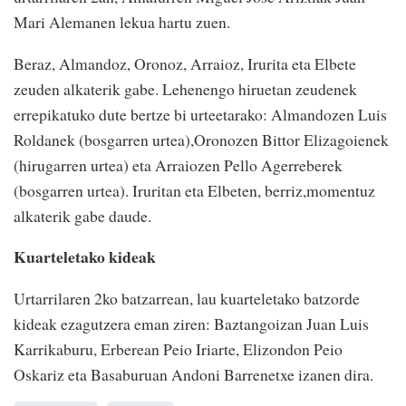
Mari Alemanen lekua hartu zuen.
Beraz, Almandoz, Oronoz, Arraioz, Irurita eta Elbete
zeuden alkaterik gabe. Lehenengo hiruetan zeudenek
errepikatuko dute bertze bi urteetarako: Almandozen Luis
Roldanek (bosgarren urtea),Oronozen Bittor Elizagoienek
(hirugarren urtea) eta Arraiozen Pello Agerreberek
(bosgarren urtea). Iruritan eta Elbeten, berriz,momentuz
alkaterik gabe daude.
Kuarteletako kideak
Urtarrilaren 2ko batzarrean, lau kuarteletako batzorde
kideak ezagutzera eman ziren: Baztangoizan Juan Luis
Karrikaburu, Erberean Peio Iriarte, Elizondon Peio
Oskariz eta Basaburuan Andoni Barrenetxe izanen dira.