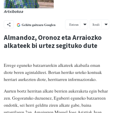
Artxibokoa
Entzun
Itzuli
Gehitu gaitzazu Googlen
Almandoz, Oronoz eta Arraiozko
alkateek bi urtez segituko dute
Errege eguneko batzarrarekin alkateek akabaila eman
diote beren agintaldieei. Bertan herriko urteko kontuak
herriari aurkezten diote, herritarren informaziorako.
Aurten bortz herritan alkate berrien aukeraketa egin behar
zen. Gogoratuko duzuenez, Eguberri eguneko batzarreen
ondotik, sei herri gelditu ziren alkate gabe, baina
urtarrilaren 2an, Amaiurren Miguel Jose Ariztiak Juan