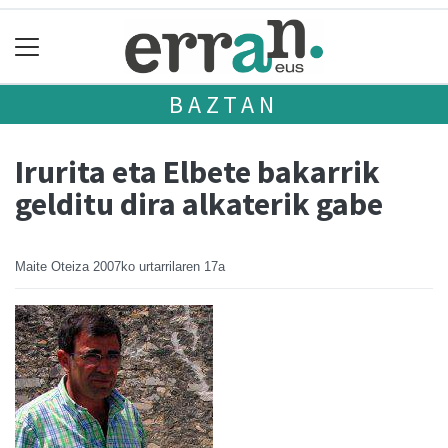
BAZTAN
Irurita eta Elbete bakarrik
gelditu dira alkaterik gabe
Maite Oteiza
2007ko urtarrilaren 17a