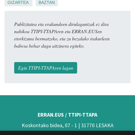
GIZARTEA
BAZTAN
Publizitatea eta erakundeen dirulaguntzak ez dira
nahikoa TTIPI-TTAPAren eta ERRAN.EUSen
etorkizuna bermatzeko, eta zu bezalako irakurleen
babesa behar dugu aitzinera egiteko.
Egin TTIPI-TTAPAren lagun
ERRAN.EUS / TTIPI-TTAPA
Koskontako bidea, 07 - 1 | 31770 LESAKA