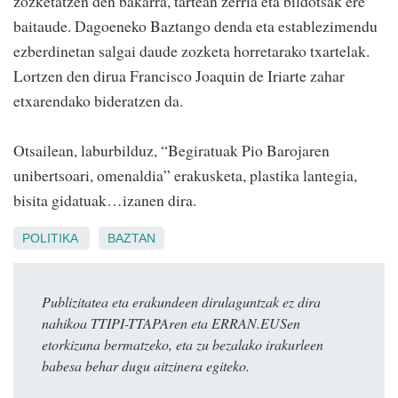
zozketatzen den bakarra, tartean zerria eta bildotsak ere
baitaude. Dagoeneko Baztango denda eta establezimendu
ezberdinetan salgai daude zozketa horretarako txartelak.
Lortzen den dirua Francisco Joaquin de Iriarte zahar
etxarendako bideratzen da.
Otsailean, laburbilduz, “Begiratuak Pio Barojaren
unibertsoari, omenaldia” erakusketa, plastika lantegia,
bisita gidatuak…izanen dira.
POLITIKA
BAZTAN
Publizitatea eta erakundeen dirulaguntzak ez dira
nahikoa TTIPI-TTAPAren eta ERRAN.EUSen
etorkizuna bermatzeko, eta zu bezalako irakurleen
babesa behar dugu aitzinera egiteko.