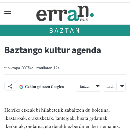
BAZTAN
Baztango kultur agenda
ttipi-ttapa
2007ko urtarrilaren 12a
Entzun
Itzuli
Gehitu gaitzazu Googlen
Herriko etxeak bi hilabetetik zabaltzen du boletina,
ikastaroak, erakusketak, lantegiak, bisita gidatuak,
ikerketak, ondarea, eta deialdi ezberdinen berri emanez.