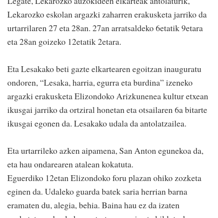
Legate, Lekarozko auzokideen elkarteak antolaturik,
Lekarozko eskolan argazki zaharren erakusketa jarriko da
urtarrilaren 27 eta 28an. 27an arratsaldeko 6etatik 9etara
eta 28an goizeko 12etatik 2etara.
Eta Lesakako beti gazte elkartearen egoitzan inauguratu
ondoren, “Lesaka, harria, egurra eta burdina” izeneko
argazki erakusketa Elizondoko Arizkunenea kultur etxean
ikusgai jarriko da ortziral honetan eta otsailaren 6a bitarte
ikusgai egonen da. Lesakako udala da antolatzailea.
Eta urtarrileko azken aipamena, San Anton egunekoa da,
eta hau ondarearen atalean kokatuta.
Eguerdiko 12etan Elizondoko foru plazan ohiko zozketa
eginen da. Udaleko guarda batek saria herrian barna
eramaten du, alegia, behia. Baina hau ez da izaten