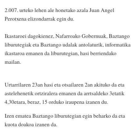
2.007. urteko lehen ale honetako azala Juan Angel
Perotxena elizondarrak egin du.
Ikastaroei dagokienez, Nafarroako Gobernuak, Baztango
liburutegiak eta Baztango udalak antolaturik, informatika
ikastaroa emanen da liburutegian, hasi berriendako
mailan.
Urtarrilaren 23an hasi eta otsailaren 2an akituko da eta
astelehenetik ortziralera emanen da arrtsaldeko 3etatik
4,30etara, beraz, 15 orduko iraupena izanen du.
Izen ematea Baztango liburutegian egin beharko da eta
kuota doakoa izanen da.