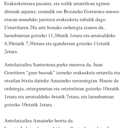
Erakusketetara pasatuz, eta soilik urtarrilean eginen
direnak aipatuz, oraindik ere Bozateko Gorrienea museo
etxean munduko jaiotzen erakusketa zabalik dago.
Urtarrilaren 28a arte honako ordutegia izanen du,
larunbatetan goizeko 11,30tatik 1etara eta arratsaldeko
4,30etatik 7,30etara eta igandeetan goizeko 11etatik
2etara.
Antolatzailea Santxotena parke museoa da. Juan
Gorritiren “gure basoak” izeneko erakusketa urtarrila eta
otsailan bixita daiteke Amaiurko serorategian. Hauxe da
ordutegia, ortzegunetan eta ortzireletan goizeko 10etatik
1etara eta arratsaldeko 4etatik 7etara, eta larunbatetan
goizeko 10etatik 1etara.
Antolatzailea Amaiurko herria da.