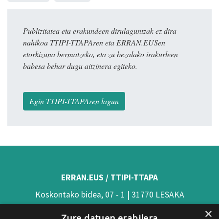
Publizitatea eta erakundeen dirulaguntzak ez dira
nahikoa TTIPI-TTAPAren eta ERRAN.EUSen
etorkizuna bermatzeko, eta zu bezalako irakurleen
babesa behar dugu aitzinera egiteko.
Egin TTIPI-TTAPAren lagun
ERRAN.EUS / TTIPI-TTAPA
Koskontako bidea, 07 - 1 | 31770 LESAKA
×
(Nafarroa)
Zure datuen erabilera