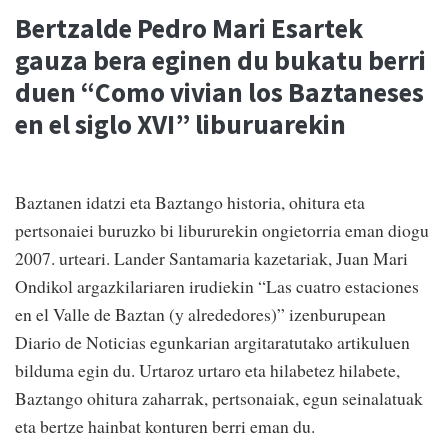
Bertzalde Pedro Mari Esartek
gauza bera eginen du bukatu berri
duen “Como vivian los Baztaneses
en el siglo XVI” liburuarekin
Baztanen idatzi eta Baztango historia, ohitura eta
pertsonaiei buruzko bi libururekin ongietorria eman diogu
2007. urteari. Lander Santamaria kazetariak, Juan Mari
Ondikol argazkilariaren irudiekin “Las cuatro estaciones
en el Valle de Baztan (y alrededores)” izenburupean
Diario de Noticias egunkarian argitaratutako artikuluen
bilduma egin du. Urtaroz urtaro eta hilabetez hilabete,
Baztango ohitura zaharrak, pertsonaiak, egun seinalatuak
eta bertze hainbat konturen berri eman du.