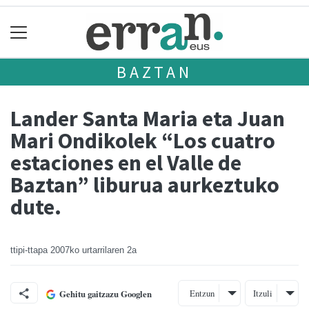
BAZTAN
Lander Santa Maria eta Juan
Mari Ondikolek “Los cuatro
estaciones en el Valle de
Baztan” liburua aurkeztuko
dute.
ttipi-ttapa
2007ko urtarrilaren 2a
Entzun
Itzuli
Gehitu gaitzazu Googlen