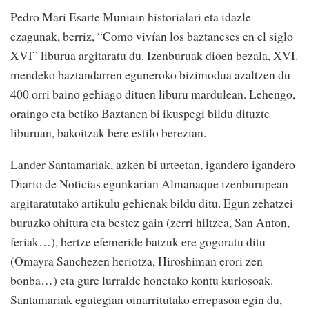
Pedro Mari Esarte Muniain historialari eta idazle
ezagunak, berriz, “Como vivían los baztaneses en el siglo
XVI” liburua argitaratu du. Izenburuak dioen bezala, XVI.
mendeko baztandarren eguneroko bizimodua azaltzen du
400 orri baino gehiago dituen liburu mardulean. Lehengo,
oraingo eta betiko Baztanen bi ikuspegi bildu dituzte
liburuan, bakoitzak bere estilo berezian.
Lander Santamariak, azken bi urteetan, igandero igandero
Diario de Noticias egunkarian Almanaque izenburupean
argitaratutako artikulu gehienak bildu ditu. Egun zehatzei
buruzko ohitura eta bestez gain (zerri hiltzea, San Anton,
feriak…), bertze efemeride batzuk ere gogoratu ditu
(Omayra Sanchezen heriotza, Hiroshiman erori zen
bonba…) eta gure lurralde honetako kontu kuriosoak.
Santamariak egutegian oinarritutako errepasoa egin du,