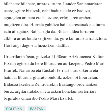
hilabetez hilabete, urtaroz urtaro. Lander Santamariaren
ustez, «gure bizitzak, nahi baduzu edo ez baduzu,
egutegien arabera eta batez ere, erlojuaren arabera,
mugitzen dira. Horrela gabiltza hain estresatuak eta inora
ezin ailegatuz. Baina, egia da, Bidasoaldea lurraren
ziklora arras lotuta segitzen du, gure kultura eta tradiziora.
Hori ongi dago eta luzaz izan dadila».
Urtarrilaren 5ean, goizeko 11:30ean Arizkunenea Kultur
Etxean eginen du bere liburuaren aurkezpena Pedro Mari
Esartek. Nafarroa eta Euskal Herriari buruz ikertu eta
hainbat liburu argitaratu ondotik, azken bi liburuetan,
Bidasoa Ikerketa Zentroarekin Baztango ordenantzei
buruz argitaratutakoan eta azken honetan, sorterriari
begiratua eman dio Pedro Masi Esartek:
POLITIKA
BAZTAN