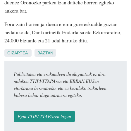
duenez Oronozko parkea izan daiteke horren egiteko
aukera bat.
Foru-zain horien jarduera eremu gure eskualde guzian
hedatuko da, Dantxarinetik Endarlatsa eta Ezkurraraino,
24.000 biztanle eta 21 udal hartuko ditu.
GIZARTEA
BAZTAN
Publizitatea eta erakundeen dirulaguntzak ez dira
nahikoa TTIPI-TTAPAren eta ERRAN.EUSen
etorkizuna bermatzeko, eta zu bezalako irakurleen
babesa behar dugu aitzinera egiteko.
Egin TTIPI-TTAPAren lagun