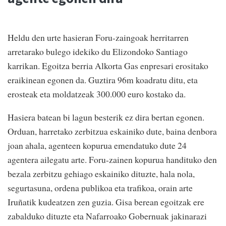
Heldu den urte hasieran Foru-zaingoak herritarren
arretarako bulego idekiko du Elizondoko Santiago
karrikan. Egoitza berria Alkorta Gas enpresari erositako
eraikinean egonen da. Guztira 96m koadratu ditu, eta
erosteak eta moldatzeak 300.000 euro kostako da.
Hasiera batean bi lagun besterik ez dira bertan egonen.
Orduan, harretako zerbitzua eskainiko dute, baina denbora
joan ahala, agenteen kopurua emendatuko dute 24
agentera ailegatu arte. Foru-zainen kopurua handituko den
bezala zerbitzu gehiago eskainiko dituzte, hala nola,
segurtasuna, ordena publikoa eta trafikoa, orain arte
Iruñatik kudeatzen zen guzia. Gisa berean egoitzak ere
zabalduko dituzte eta Nafarroako Gobernuak jakinarazi