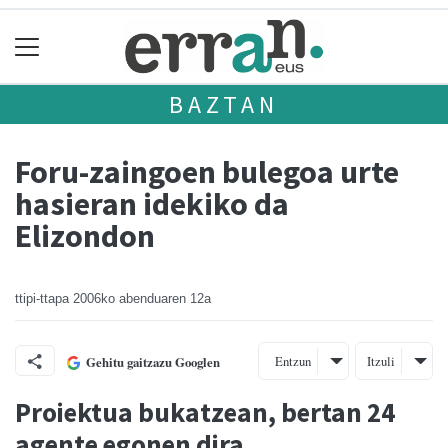
BAZTAN
Foru-zaingoen bulegoa urte
hasieran idekiko da
Elizondon
ttipi-ttapa
2006ko abenduaren 12a
Entzun
Itzuli
Gehitu gaitzazu Googlen
Proiektua bukatzean, bertan 24
agente egonen dira