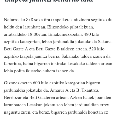
Nafarroako 8x8 soka tira txapelketak aitzinera segituko du
heldu den larunbatean, Elizondoko pilotalekuan,
arratsaldeko 18:00etan. Emakumezkoetan, 480 kilo
azpitiko kategorian, lehen jardunaldia jokatuko da Sakana,
Beti Gazte A eta Beti Gazte B taldeen artean. 520 kilo
azpitiko txapela jauntzi berria, Sakanako taldea izanen da
faboritoa, baina bigarren tokirako Lesakako taldeen artean
lehia polita ikusteko aukera izanen da.
Gizonezkoetan 600 kilo azpitiko kategorian bigaren
jardunaldia jokatuko da, Amaiur A eta B, Txantrea,
Berriozar eta Beti Gazteren artean. Azken hauek joan den
larunbatean Lesakan jokatu zen lehen jardunaldian errex
nagusitu ziren, eta beraz, bigarren jardunaldi honetan ez