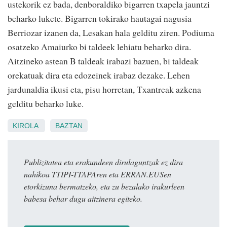
ustekorik ez bada, denboraldiko bigarren txapela jauntzi
beharko lukete. Bigarren tokirako hautagai nagusia
Berriozar izanen da, Lesakan hala gelditu ziren. Podiuma
osatzeko Amaiurko bi taldeek lehiatu beharko dira.
Aitzineko astean B taldeak irabazi bazuen, bi taldeak
orekatuak dira eta edozeinek irabaz dezake. Lehen
jardunaldia ikusi eta, pisu horretan, Txantreak azkena
gelditu beharko luke.
KIROLA
BAZTAN
Publizitatea eta erakundeen dirulaguntzak ez dira
nahikoa TTIPI-TTAPAren eta ERRAN.EUSen
etorkizuna bermatzeko, eta zu bezalako irakurleen
babesa behar dugu aitzinera egiteko.