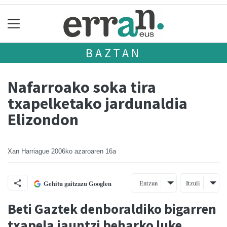
BAZTAN
Nafarroako soka tira
txapelketako jardunaldia
Elizondon
Xan Harriague
2006ko azaroaren 16a
Entzun
Itzuli
Gehitu gaitzazu Googlen
Beti Gaztek denboraldiko bigarren
txapela jauntzi beharko luke