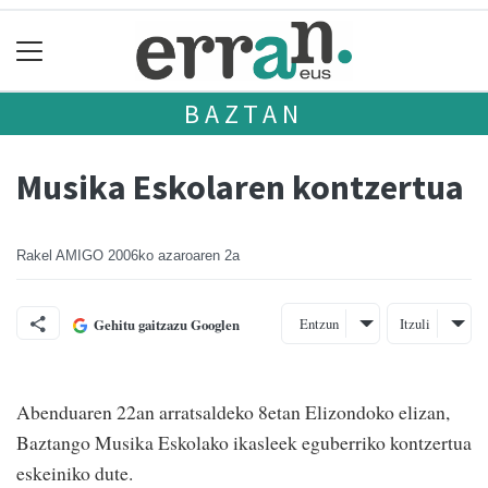
BAZTAN
Musika Eskolaren kontzertua
Rakel AMIGO
2006ko azaroaren 2a
Entzun
Itzuli
Gehitu gaitzazu Googlen
Abenduaren 22an arratsaldeko 8etan Elizondoko elizan,
Baztango Musika Eskolako ikasleek eguberriko kontzertua
eskeiniko dute.