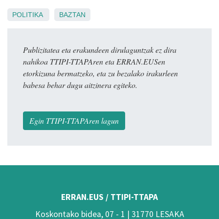
POLITIKA
BAZTAN
Publizitatea eta erakundeen dirulaguntzak ez dira
nahikoa TTIPI-TTAPAren eta ERRAN.EUSen
etorkizuna bermatzeko, eta zu bezalako irakurleen
babesa behar dugu aitzinera egiteko.
Egin TTIPI-TTAPAren lagun
ERRAN.EUS / TTIPI-TTAPA
Koskontako bidea, 07 - 1 | 31770 LESAKA