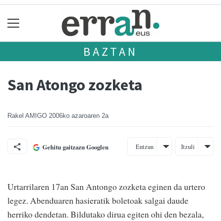
BAZTAN
San Atongo zozketa
Rakel AMIGO
2006ko azaroaren 2a
Entzun
Itzuli
Gehitu gaitzazu Googlen
Urtarrilaren 17an San Antongo zozketa eginen da urtero
legez. Abenduaren hasieratik boletoak salgai daude
herriko dendetan. Bildutako dirua egiten ohi den bezala,