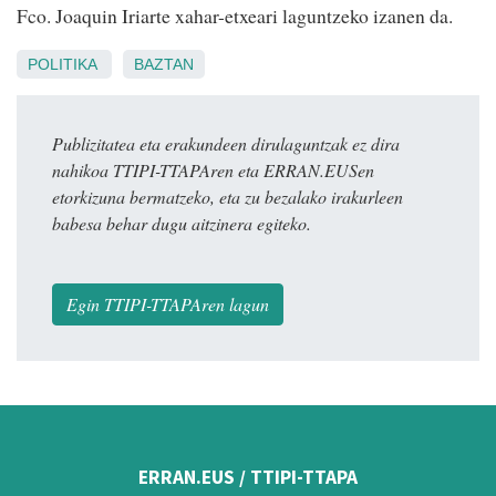
Fco. Joaquin Iriarte xahar-etxeari laguntzeko izanen da.
POLITIKA
BAZTAN
Publizitatea eta erakundeen dirulaguntzak ez dira
nahikoa TTIPI-TTAPAren eta ERRAN.EUSen
etorkizuna bermatzeko, eta zu bezalako irakurleen
babesa behar dugu aitzinera egiteko.
Egin TTIPI-TTAPAren lagun
ERRAN.EUS / TTIPI-TTAPA