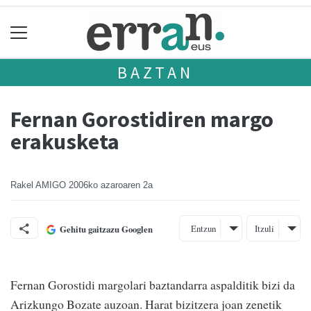
BAZTAN
Fernan Gorostidiren margo
erakusketa
Rakel AMIGO
2006ko azaroaren 2a
Entzun
Itzuli
Gehitu gaitzazu Googlen
Fernan Gorostidi margolari baztandarra aspalditik bizi da
Arizkungo Bozate auzoan. Harat bizitzera joan zenetik