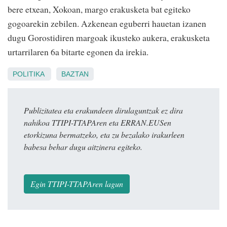
bere etxean, Xokoan, margo erakusketa bat egiteko
gogoarekin zebilen. Azkenean eguberri hauetan izanen
dugu Gorostidiren margoak ikusteko aukera, erakusketa
urtarrilaren 6a bitarte egonen da irekia.
POLITIKA
BAZTAN
Publizitatea eta erakundeen dirulaguntzak ez dira
nahikoa TTIPI-TTAPAren eta ERRAN.EUSen
etorkizuna bermatzeko, eta zu bezalako irakurleen
babesa behar dugu aitzinera egiteko.
Egin TTIPI-TTAPAren lagun