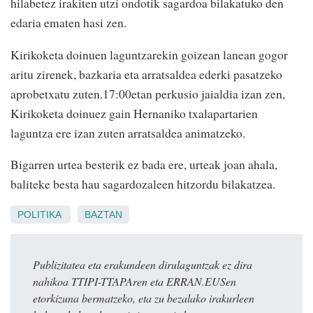
hilabetez irakiten utzi ondotik sagardoa bilakatuko den
edaria ematen hasi zen.
Kirikoketa doinuen laguntzarekin goizean lanean gogor
aritu zirenek, bazkaria eta arratsaldea ederki pasatzeko
aprobetxatu zuten.17:00etan perkusio jaialdia izan zen,
Kirikoketa doinuez gain Hernaniko txalapartarien
laguntza ere izan zuten arratsaldea animatzeko.
Bigarren urtea besterik ez bada ere, urteak joan ahala,
baliteke besta hau sagardozaleen hitzordu bilakatzea.
POLITIKA
BAZTAN
Publizitatea eta erakundeen dirulaguntzak ez dira
nahikoa TTIPI-TTAPAren eta ERRAN.EUSen
etorkizuna bermatzeko, eta zu bezalako irakurleen