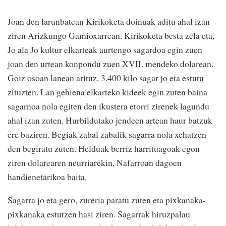
Joan den larunbatean Kirikoketa doinuak aditu ahal izan
ziren Arizkungo Gamioxarrean. Kirikoketa besta zela eta,
Jo ala Jo kultur elkarteak aurtengo sagardoa egin zuen
joan den urtean konpondu zuen XVII. mendeko dolarean.
Goiz osoan lanean arituz, 3.400 kilo sagar jo eta estutu
zituzten. Lan gehiena elkarteko kideek egin zuten baina
sagarnoa nola egiten den ikustera etorri zirenek lagundu
ahal izan zuten. Hurbildutako jendeen artean haur batzuk
ere baziren. Begiak zabal zabalik sagarra nola xehatzen
den begiratu zuten. Helduak berriz harrituagoak egon
ziren dolarearen neurriarekin, Nafarroan dagoen
handienetarikoa baita.
Sagarra jo eta gero, zureria paratu zuten eta pixkanaka-
pixkanaka estutzen hasi ziren. Sagarrak hiruzpalau