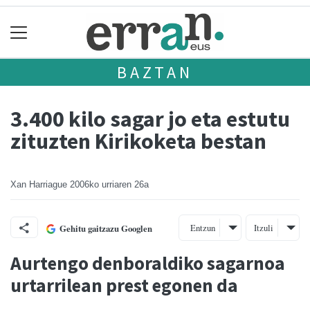
BAZTAN
3.400 kilo sagar jo eta estutu
zituzten Kirikoketa bestan
Xan Harriague
2006ko urriaren 26a
Entzun
Itzuli
Gehitu gaitzazu Googlen
Aurtengo denboraldiko sagarnoa
urtarrilean prest egonen da