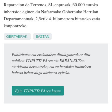
Reparacion de Terrenos, SL enpresak. 60.000 euroko
inbertsioa eginen du Nafarroako Gobernuko Herrilan
Departamentuak, 2,5etik 4. kilometrora bitarteko zatia
konpontzeko.
GERTAERAK
BAZTAN
Publizitatea eta erakundeen dirulaguntzak ez dira
nahikoa TTIPI-TTAPAren eta ERRAN.EUSen
etorkizuna bermatzeko, eta zu bezalako irakurleen
babesa behar dugu aitzinera egiteko.
Egin TTIPI-TTAPAren lagun