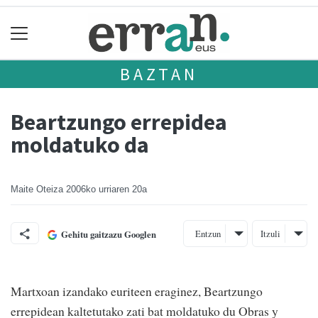
BAZTAN
Beartzungo errepidea
moldatuko da
Maite Oteiza
2006ko urriaren 20a
Entzun
Itzuli
Gehitu gaitzazu Googlen
Martxoan izandako euriteen eraginez, Beartzungo
errepidean kaltetutako zati bat moldatuko du Obras y