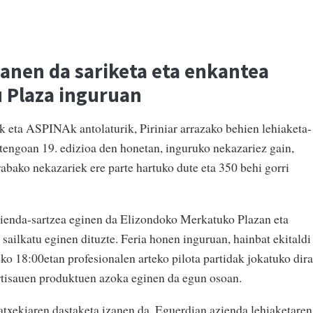
zanen da sariketa eta enkantea
 Plaza inguruan
 eta ASPINAk antolaturik, Piriniar arrazako behien lehiaketa-
tengoan 19. edizioa den honetan, inguruko nekazariez gain,
abako nekazariek ere parte hartuko dute eta 350 behi gorri
azienda-sartzea eginen da Elizondoko Merkatuko Plazan eta
a sailkatu eginen dituzte. Feria honen inguruan, hainbat ekitaldi
deko 18:00etan profesionalen arteko pilota partidak jokatuko dira
rtisauen produktuen azoka eginen da egun osoan.
txekiaren dastaketa izanen da. Eguerdian azienda lehiaketaren