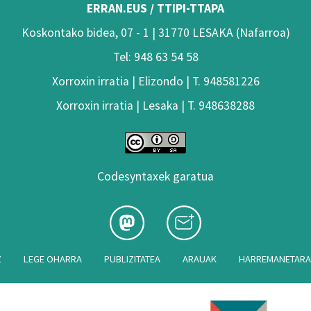
ERRAN.EUS / TTIPI-TTAPA
Koskontako bidea, 07 - 1 | 31770 LESAKA (Nafarroa)
Tel: 948 63 54 58
Xorroxin irratia | Elizondo | T. 948581226
Xorroxin irratia | Lesaka | T. 948638288
Codesyntaxek garatua
Z
LEGE OHARRA
PUBLIZITATEA
ARAUAK
HARREMANETAR