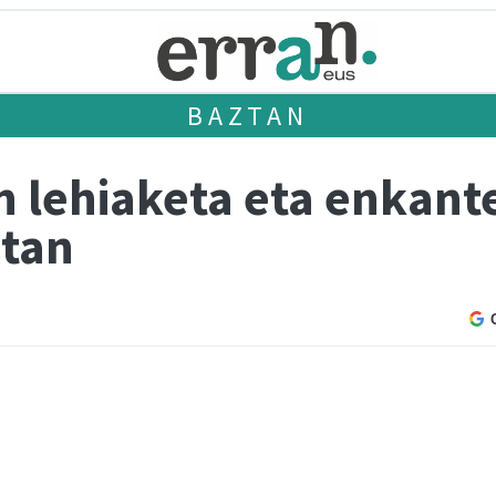
BAZTAN
n lehiaketa eta enkant
etan