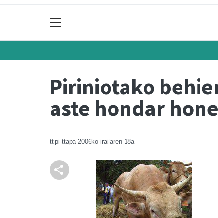
Piriniotako behie
aste hondar hon
ttipi-ttapa
2006ko irailaren 18a