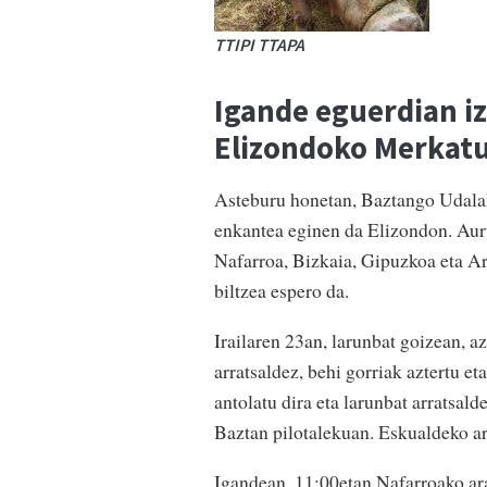
TTIPI TTAPA
Igande eguerdian i
Elizondoko Merkatu
Asteburu honetan, Baztango Udalak
enkantea eginen da Elizondon. Aur
Nafarroa, Bizkaia, Gipuzkoa eta Ar
biltzea espero da.
Irailaren 23an, larunbat goizean, 
arratsaldez, behi gorriak aztertu et
antolatu dira eta larunbat arratsal
Baztan pilotalekuan. Eskualdeko a
Igandean, 11:00etan Nafarroako ara