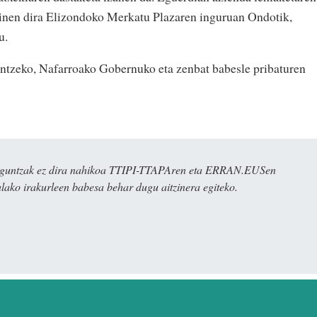
ginen dira Elizondoko Merkatu Plazaren inguruan Ondotik,
u.
intzeko, Nafarroako Gobernuko eta zenbat babesle pribaturen
ulaguntzak ez dira nahikoa TTIPI-TTAPAren eta ERRAN.EUSen
alako irakurleen babesa behar dugu aitzinera egiteko.