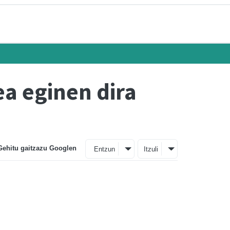
ea eginen dira
Gehitu gaitzazu Googlen
Entzun
Itzuli