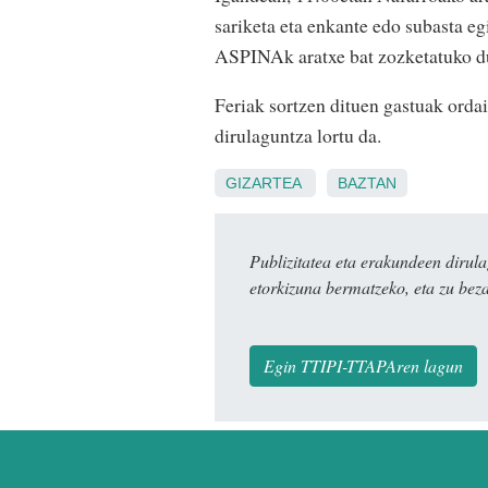
sariketa eta enkante edo subasta e
ASPINAk aratxe bat zozketatuko d
Feriak sortzen dituen gastuak orda
dirulaguntza lortu da.
GIZARTEA
BAZTAN
Publizitatea eta erakundeen dir
etorkizuna bermatzeko, eta zu bez
Egin TTIPI-TTAPAren lagun