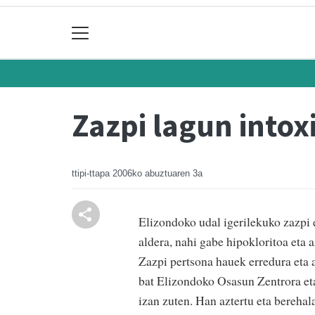
Zazpi lagun intox
ttipi-ttapa
2006ko abuztuaren 3a
Elizondoko udal igerilekuko zazpi e
aldera, nahi gabe hipokloritoa eta 
Zazpi pertsona hauek erredura eta 
bat Elizondoko Osasun Zentrora et
izan zuten. Han aztertu eta berehal