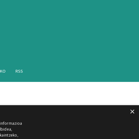
AKO
RSS
×
 informazioa
lbidea,
skaintzeko,