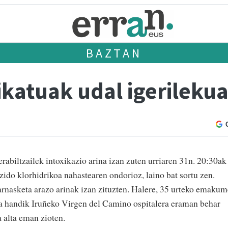
BAZTAN
ikatuak udal igerileku
rabiltzailek intoxikazio arina izan zuten urriaren 31n. 20:30ak
azido klorhidrikoa nahastearen ondorioz, laino bat sortu zen.
arnasketa arazo arinak izan zituzten. Halere, 35 urteko emakum
a handik Iruñeko Virgen del Camino ospitalera eraman behar
a alta eman zioten.