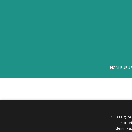
HONI BURU
Gu eta gure
gordet
identifika