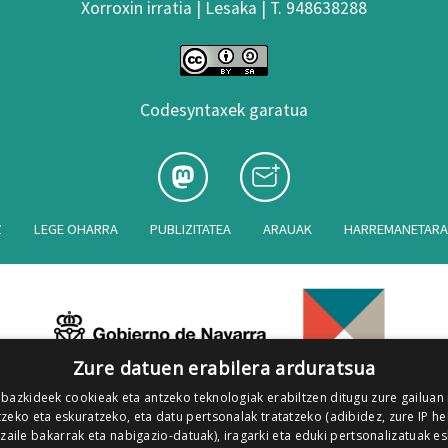
Xorroxin irratia | Lesaka | T. 948638288
Codesyntaxek garatua
Z
LEGE OHARRA
PUBLIZITATEA
ARAUAK
HARREMANETAR
Zure datuen erabilera arduratsua
 bazkideek cookieak eta antzeko teknologiak erabiltzen ditugu zure gailuan
zeko eta eskuratzeko, eta datu pertsonalak tratatzeko (adibidez, zure IP he
tzaile bakarrak eta nabigazio-datuak), iragarki eta eduki pertsonalizatuak e