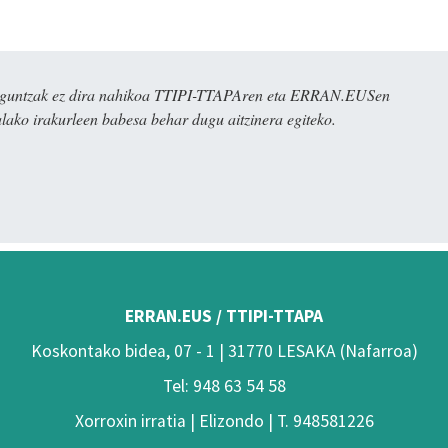
ulaguntzak ez dira nahikoa TTIPI-TTAPAren eta ERRAN.EUSen
alako irakurleen babesa behar dugu aitzinera egiteko.
ERRAN.EUS / TTIPI-TTAPA
Koskontako bidea, 07 - 1 | 31770 LESAKA (Nafarroa)
Tel: 948 63 54 58
Xorroxin irratia | Elizondo | T. 948581226