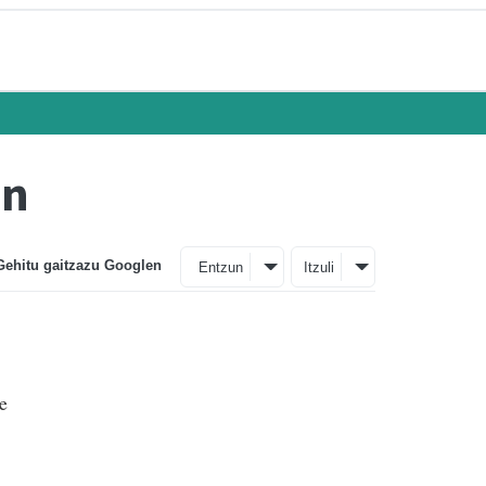
an
Gehitu gaitzazu Googlen
Entzun
Itzuli
e