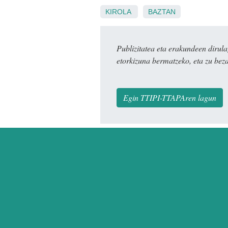
KIROLA
BAZTAN
Publizitatea eta erakundeen dir
etorkizuna bermatzeko, eta zu bez
Egin TTIPI-TTAPAren lagun