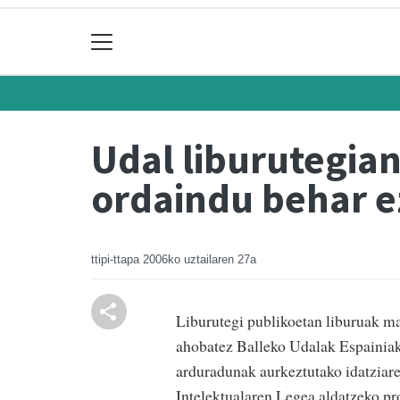
Udal liburutegia
ordaindu behar ez
ttipi-ttapa
2006ko uztailaren 27a
Liburutegi publikoetan liburuak ma
ahobatez Balleko Udalak Espainiak
arduradunak aurkeztutako idatziar
Intelektualaren Legea aldatzeko pr