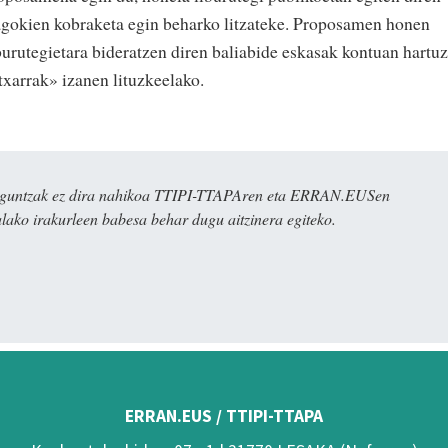
agokien kobraketa egin beharko litzateke. Proposamen honen
burutegietara bideratzen diren baliabide eskasak kontuan hartuz
txarrak» izanen lituzkeelako.
ulaguntzak ez dira nahikoa TTIPI-TTAPAren eta ERRAN.EUSen
alako irakurleen babesa behar dugu aitzinera egiteko.
ERRAN.EUS / TTIPI-TTAPA