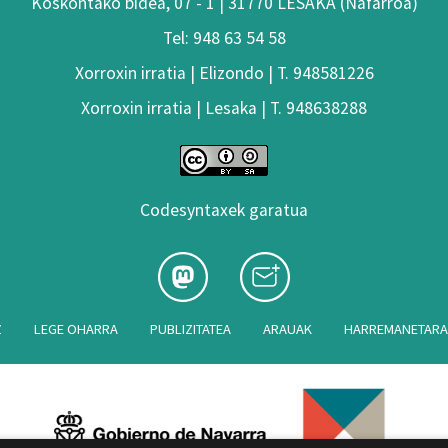
Koskontako bidea, 07 - 1 | 31770 LESAKA (Nafarroa)
Tel: 948 63 54 58
Xorroxin irratia | Elizondo | T. 948581226
Xorroxin irratia | Lesaka | T. 948638288
Codesyntaxek garatua
Z
LEGE OHARRA
PUBLIZITATEA
ARAUAK
HARREMANETAR