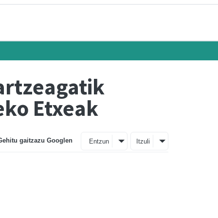
artzeagatik
eko Etxeak
Gehitu gaitzazu Googlen
Entzun
Itzuli