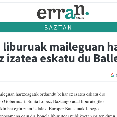
BAZTAN
n liburuak maileguan h
 izatea eskatu du Ball
ileguan hartzeagatik ordaindu behar ez izatea eskatu dio
o Gobernuari. Sonia Lopez, Baztango udal liburutegiko
ekin bat egin zuen Udalak. Europar Batasunak Jabego
oposamena egin du, honela liburutegi publikoetan egiten diren