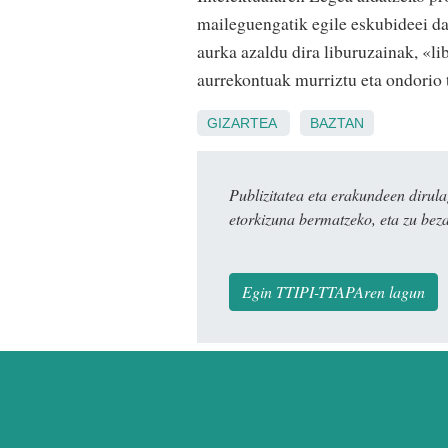
maileguengatik egile eskubideei d
aurka azaldu dira liburuzainak, «li
aurrekontuak murriztu eta ondorio 
GIZARTEA
BAZTAN
Publizitatea eta erakundeen dir
etorkizuna bermatzeko, eta zu bez
Egin TTIPI-TTAPAren lagun