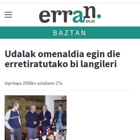
BAZTAN
Udalak omenaldia egin die
erretiratutako bi langileri
ttipi-ttapa
2006ko uztailaren 27a