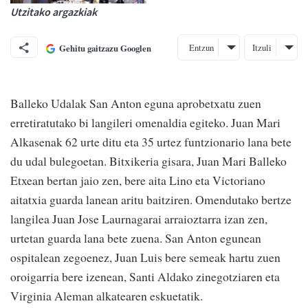
Utzitako argazkiak
Entzun
Itzuli
Gehitu gaitzazu Googlen
Balleko Udalak San Anton eguna aprobetxatu zuen
erretiratutako bi langileri omenaldia egiteko. Juan Mari
Alkasenak 62 urte ditu eta 35 urtez funtzionario lana bete
du udal bulegoetan. Bitxikeria gisara, Juan Mari Balleko
Etxean bertan jaio zen, bere aita Lino eta Victoriano
aitatxia guarda lanean aritu baitziren. Omendutako bertze
langilea Juan Jose Laurnagarai arraioztarra izan zen,
urtetan guarda lana bete zuena. San Anton egunean
ospitalean zegoenez, Juan Luis bere semeak hartu zuen
oroigarria bere izenean, Santi Aldako zinegotziaren eta
Virginia Aleman alkatearen eskuetatik.