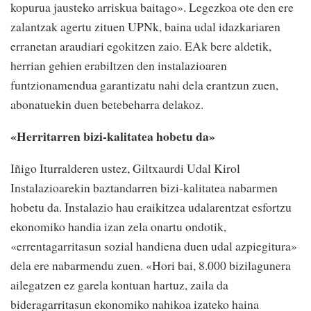
kopurua jausteko arriskua baitago». Legezkoa ote den ere
zalantzak agertu zituen UPNk, baina udal idazkariaren
erranetan araudiari egokitzen zaio. EAk bere aldetik,
herrian gehien erabiltzen den instalazioaren
funtzionamendua garantizatu nahi dela erantzun zuen,
abonatuekin duen betebeharra delakoz.
«Herritarren bizi-kalitatea hobetu da»
Iñigo Iturralderen ustez, Giltxaurdi Udal Kirol
Instalazioarekin baztandarren bizi-kalitatea nabarmen
hobetu da. Instalazio hau eraikitzea udalarentzat esfortzu
ekonomiko handia izan zela onartu ondotik,
«errentagarritasun sozial handiena duen udal azpiegitura»
dela ere nabarmendu zuen. «Hori bai, 8.000 bizilagunera
ailegatzen ez garela kontuan hartuz, zaila da
bideragarritasun ekonomiko nahikoa izateko haina