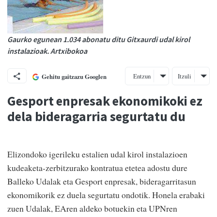
Gaurko egunean 1.034 abonatu ditu Gitxaurdi udal kirol
instalazioak. Artxibokoa
Entzun
Itzuli
Gehitu gaitzazu Googlen
Gesport enpresak ekonomikoki ez
dela bideragarria segurtatu du
Elizondoko igerileku estalien udal kirol instalazioen
kudeaketa-zerbitzurako kontratua etetea adostu dure
Balleko Udalak eta Gesport enpresak, bideragarritasun
ekonomikorik ez duela segurtatu ondotik. Honela erabaki
zuen Udalak, EAren aldeko botuekin eta UPNren