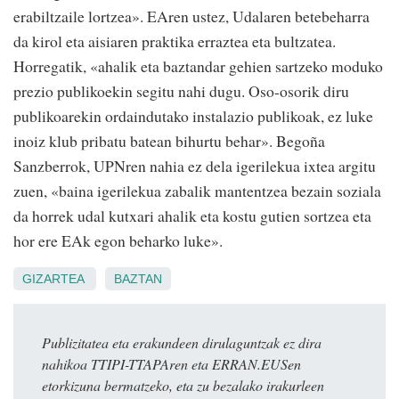
erabiltzaile lortzea». EAren ustez, Udalaren betebeharra
da kirol eta aisiaren praktika erraztea eta bultzatea.
Horregatik, «ahalik eta baztandar gehien sartzeko moduko
prezio publikoekin segitu nahi dugu. Oso-osorik diru
publikoarekin ordaindutako instalazio publikoak, ez luke
inoiz klub pribatu batean bihurtu behar». Begoña
Sanzberrok, UPNren nahia ez dela igerilekua ixtea argitu
zuen, «baina igerilekua zabalik mantentzea bezain soziala
da horrek udal kutxari ahalik eta kostu gutien sortzea eta
hor ere EAk egon beharko luke».
GIZARTEA
BAZTAN
Publizitatea eta erakundeen dirulaguntzak ez dira
nahikoa TTIPI-TTAPAren eta ERRAN.EUSen
etorkizuna bermatzeko, eta zu bezalako irakurleen