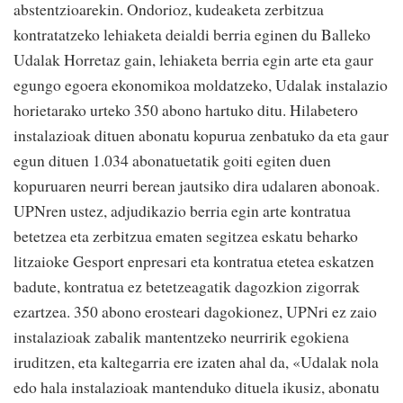
abstentzioarekin. Ondorioz, kudeaketa zerbitzua
kontratatzeko lehiaketa deialdi berria eginen du Balleko
Udalak Horretaz gain, lehiaketa berria egin arte eta gaur
egungo egoera ekonomikoa moldatzeko, Udalak instalazio
horietarako urteko 350 abono hartuko ditu. Hilabetero
instalazioak dituen abonatu kopurua zenbatuko da eta gaur
egun dituen 1.034 abonatuetatik goiti egiten duen
kopuruaren neurri berean jautsiko dira udalaren abonoak.
UPNren ustez, adjudikazio berria egin arte kontratua
betetzea eta zerbitzua ematen segitzea eskatu beharko
litzaioke Gesport enpresari eta kontratua etetea eskatzen
badute, kontratua ez betetzeagatik dagozkion zigorrak
ezartzea. 350 abono erosteari dagokionez, UPNri ez zaio
instalazioak zabalik mantentzeko neurririk egokiena
iruditzen, eta kaltegarria ere izaten ahal da, «Udalak nola
edo hala instalazioak mantenduko dituela ikusiz, abonatu