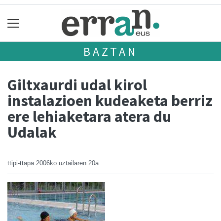
BAZTAN
Giltxaurdi udal kirol
instalazioen kudeaketa berriz
ere lehiaketara atera du
Udalak
ttipi-ttapa
2006ko uztailaren 20a