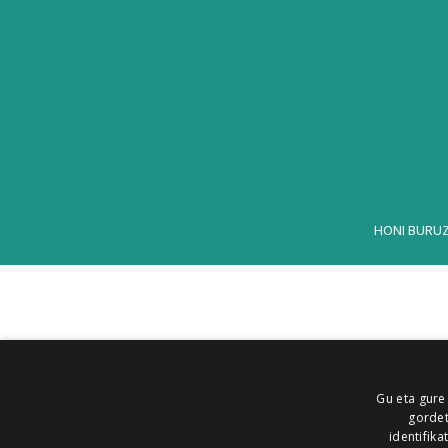
HONI BURU
Gu eta gure
gordet
identifika