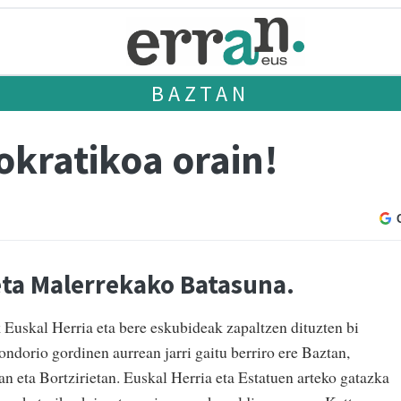
BAZTAN
kratikoa orain!
eta Malerrekako Batasuna.
 Euskal Herria eta bere eskubideak zapaltzen dituzten bi
ondorio gordinen aurrean jarri gaitu berriro ere Baztan,
 eta Bortzirietan. Euskal Herria eta Estatuen arteko gatazka