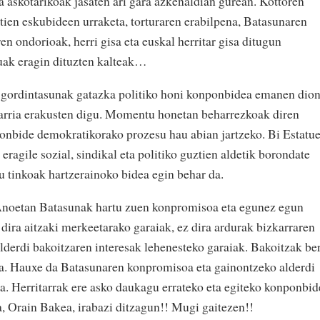
a askotarikoak jasaten ari gara azkenaldian gurean. Kottoren
ztien eskubideen urraketa, torturaren erabilpena, Batasunaren
ren ondorioak, herri gisa eta euskal herritar gisa ditugun
uak eragin dituzten kalteak…
n gordintasunak gatazka politiko honi konponbidea emanen dio
arria erakusten digu. Momentu honetan beharrezkoak diren
ponbide demokratikorako prozesu hau abian jartzeko. Bi Estatu
 eragile sozial, sindikal eta politiko guztien aldetik borondate
 tinkoak hartzerainoko bidea egin behar da.
noetan Batasunak hartu zuen konpromisoa eta egunez egun
dira aitzaki merkeetarako garaiak, ez dira ardurak bizkarraren
alderdi bakoitzaren interesak lehenesteko garaiak. Bakoitzak be
ra. Hauxe da Batasunaren konpromisoa eta gainontzeko alderdi
ia. Herritarrak ere asko daukagu errateko eta egiteko konponbid
, Orain Bakea, irabazi ditzagun!! Mugi gaitezen!!