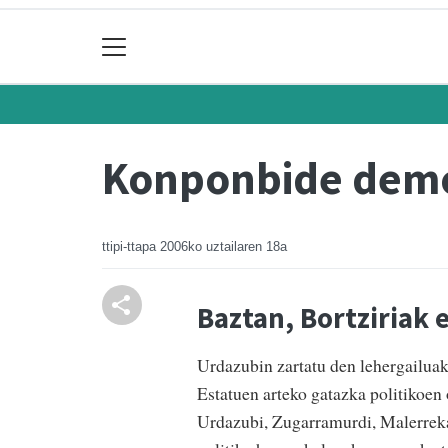
Konponbide demo
ttipi-ttapa
2006ko uztailaren 18a
Baztan, Bortziriak 
Urdazubin zartatu den lehergailuak
Estatuen arteko gatazka politikoen 
Urdazubi, Zugarramurdi, Malerrekan