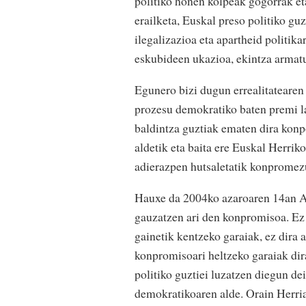
politiko honen kolpeak gogorrak et
erailketa, Euskal preso politiko gu
ilegalizazioa eta apartheid politika
eskubideen ukazioa, ekintza armat
Egunero bizi dugun errealitateare
prozesu demokratiko baten premi l
baldintza guztiak ematen dira kon
aldetik eta baita ere Euskal Herriko
adierazpen hutsaletatik konpromezu
Hauxe da 2004ko azaroaren 14an A
gauzatzen ari den konpromisoa. Ez 
gainetik kentzeko garaiak, ez dira 
konpromisoari heltzeko garaiak di
politiko guztiei luzatzen diegun de
demokratikoaren alde. Orain Herria