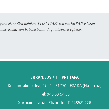
ulaguntzak ez dira nahikoa TTIPI-TTAPAren eta ERRAN.EUSen
alako irakurleen babesa behar dugu aitzinera egiteko.
ERRAN.EUS / TTIPI-TTAPA
Koskontako bidea, 07 - 1 | 31770 LESAKA (Nafarroa)
Tel: 948 63 54 58
Xorroxin irratia | Elizondo | T. 948581226