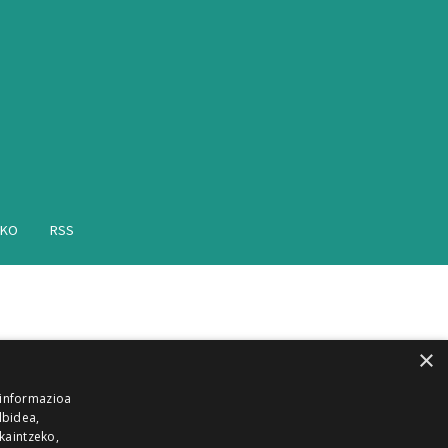
AKO
RSS
×
 informazioa
lbidea,
skaintzeko,