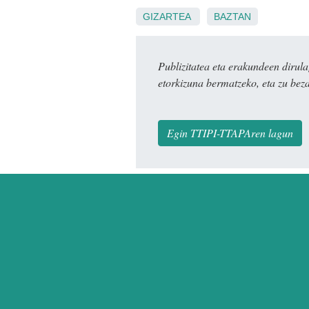
GIZARTEA
BAZTAN
Publizitatea eta erakundeen dir
etorkizuna bermatzeko, eta zu bez
Egin TTIPI-TTAPAren lagun