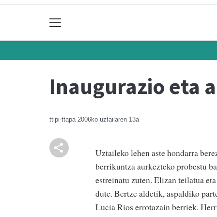
Inaugurazio eta 
ttipi-ttapa
2006ko uztailaren 13a
Uztaileko lehen aste hondarra bere
berrikuntza aurkezteko probestu bai
estreinatu zuten. Elizan teilatua e
dute. Bertze aldetik, aspaldiko part
Lucia Rios errotazain berriek. Herr