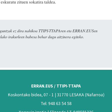
eskuratu zituen sokatira taldea.
ulaguntzak ez dira nahikoa TTIPI-TTAPAren eta ERRAN.EUSen
alako irakurleen babesa behar dugu aitzinera egiteko.
ERRAN.EUS / TTIPI-TTAPA
Koskontako bidea, 07 - 1 | 31770 LESAKA (Nafarroa)
Tel: 948 63 54 58