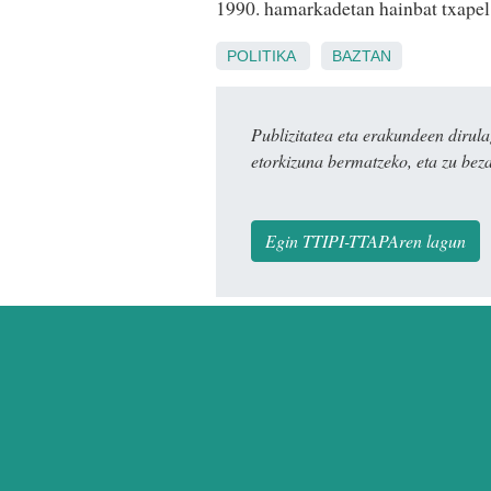
1990. hamarkadetan hainbat txapel 
POLITIKA
BAZTAN
Publizitatea eta erakundeen dir
etorkizuna bermatzeko, eta zu bez
Egin TTIPI-TTAPAren lagun