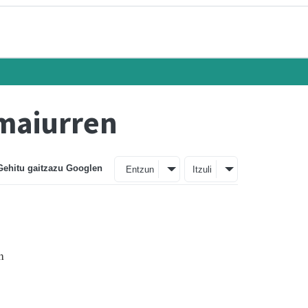
maiurren
Gehitu gaitzazu Googlen
Entzun
Itzuli
n