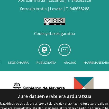
Xorroxin irratia | Elizondo | T. 948581226
Xorroxin irratia | Lesaka | T. 948638288
Codesyntaxek garatua
Z
LEGE OHARRA
PUBLIZITATEA
ARAUAK
HARREMANETAR
Zure datuen erabilera arduratsua
 bazkideek cookieak eta antzeko teknologiak erabiltzen ditugu zure gailuan
zeko eta eskuratzeko, eta datu pertsonalak tratatzeko (adibidez, zure IP he