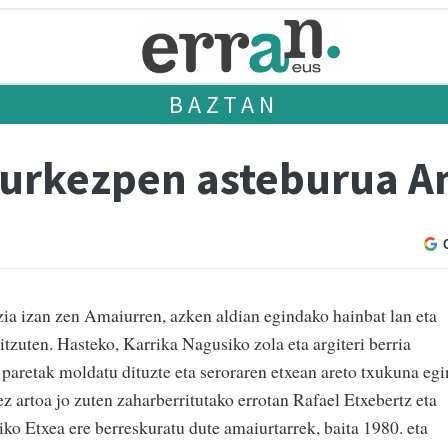
BAZTAN
aurkezpen asteburua A
zia izan zen Amaiurren, azken aldian egindako hainbat lan eta
tzuten. Hasteko, Karrika Nagusiko zola eta argiteri berria
ta paretak moldatu dituzte eta seroraren etxean areto txukuna egi
ez artoa jo zuten zaharberritutako errotan Rafael Etxebertz eta
iko Etxea ere berreskuratu dute amaiurtarrek, baita 1980. eta