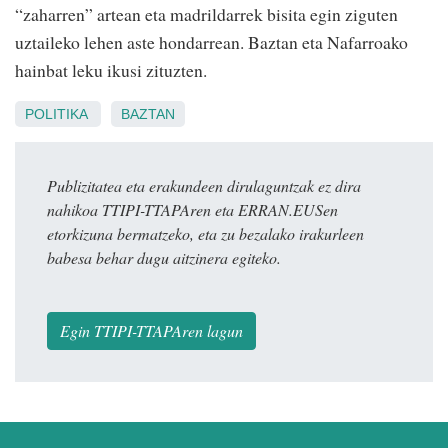
“zaharren” artean eta madrildarrek bisita egin ziguten
uztaileko lehen aste hondarrean. Baztan eta Nafarroako
hainbat leku ikusi zituzten.
POLITIKA
BAZTAN
Publizitatea eta erakundeen dirulaguntzak ez dira
nahikoa TTIPI-TTAPAren eta ERRAN.EUSen
etorkizuna bermatzeko, eta zu bezalako irakurleen
babesa behar dugu aitzinera egiteko.
Egin TTIPI-TTAPAren lagun