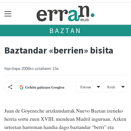
BAZTAN
Baztandar «berrien» bisita
ttipi-ttapa
2006ko uztailaren 13a
Entzun
Itzuli
Gehitu gaitzazu Googlen
Juan de Goyeneche arizkundarrak Nuevo Baztan izeneko
herria sortu zuen XVIII. mendean Madril inguruan. Azken
urteetan harreman handia dago baztandar “berri” eta