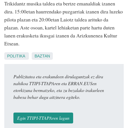
Trikidantz musika taldea eta bertze emanaldiak izanen
dira. 15:00etan haurrendako puzgarriak izanen dira luzeko
pilota plazan eta 20:00etan Laiotz taldea arituko da
plazan. Aste osoan, kartel lehiaketan parte hartu duten
lanen erakusketa ikusgai izanen da Arizkunenea Kultur
Etxean.
POLITIKA
BAZTAN
Publizitatea eta erakundeen dirulaguntzak ez dira
nahikoa TTIPI-TTAPAren eta ERRAN.EUSen
etorkizuna bermatzeko, eta zu bezalako irakurleen
babesa behar dugu aitzinera egiteko.
Egin TTIPI-TTAPAren lagun