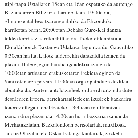
ttipi-ttapa Uztailaren 15ean eta 16an ospatuko da aurtengo
Baztandarren Biltzarra. Larunbatean, 19:00etan,
«Impresentables» txaranga ibiliko da Elizondoko
karriketan barna. 20:00etan Debako Gure-Kai dantza
taldea karrikaz karrika ibiliko da, Txokototik abiatuta.
Ekitaldi honek Baztango Udalaren laguntza du. Gauerdiko
0:30ean hasita, Laiotz taldearekin dantzaldia izanen da
plazan. Halere, egun handia igandekoa izanen da.
10:00etan artisauen erakusketaren irekiera eginen da
Santxotenaren parean. 11:30ean orga apainduen desfilea
abiatuko da. Aurten, antolatzaileek ordu erdi aitzindu dute
desfilearen irteera, partehartzaileek eta ikusleek bazkarira
tenorez ailegatu ahal izateko. 13:45ean mutildantzak
izanen dira plazan eta 14:30ean herri bazkaria izanen da
Merkatuzelaian. Bazkalondoan bertsolariak, muxikoak,
Jaione Olazabal eta Oskar Estanga kantariak, zozketa,