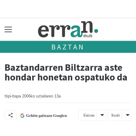
BAZTAN
Baztandarren Biltzarra aste
hondar honetan ospatuko da
ttipi-ttapa
2006ko uztailaren 13a
Entzun
Itzuli
Gehitu gaitzazu Googlen