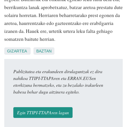
berrikuntza lanak aprobetxatuz, batzar aretoa prestatu dute
solairu horretan. Herriaren beharretarako prest egonen da
aretoa, haurrentzako edo gazteentzako ere erabilgarria
izanen da. Hauek ere, urtetik urtera leku falta gehiago
somatzen baitute herrian.
GIZARTEA
BAZTAN
Publizitatea eta erakundeen dirulaguntzak ez dira
nahikoa TTIPI-TTAPAren eta ERRAN.EUSen
etorkizuna bermatzeko, eta zu bezalako irakurleen
babesa behar dugu aitzinera egiteko.
Egin TTIPI-TTAPAren lagun