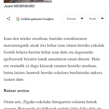
Juani MENDIBURU
Entzun
Itzuli
Gehitu gaitzazu Googlen
Joan den urteko otsailean, barruko estrukturaren
matxurengatik ateak itxi behar izan zituen herriko eskolak.
Goitik behera berritu behar izan dute eta dagoeneko
igeltseroek beraien lanak amaitutzat eman dituzte. Hala
ere oraindik ez dago klaseak ematen hasteko moduan,
baina laister, haurrek herriko eskolara bueltatzeko aukera
izanen dute.
Batzar aretoa
Orain arte, Zigako eskolako hirugarren solairua hutsik
zegoen. Batzarrak eta bilkurak egiteko leku falta dela eta,