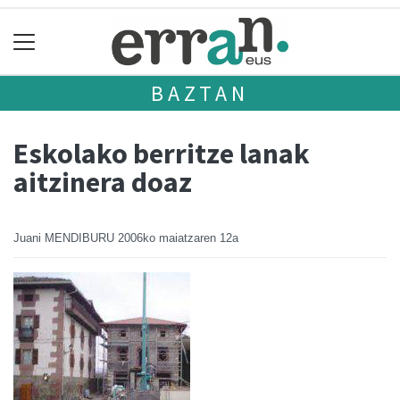
BAZTAN
Eskolako berritze lanak
aitzinera doaz
Juani MENDIBURU
2006ko maiatzaren 12a