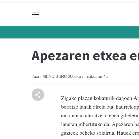
Apezaren etxea e
Juani MENDIBURU
2006ko maiatzaren 4a
Zigako plazan kokaturik dagoen Ape
berritze lanak direla eta, haurrek 
enkantean ateratzeko epea gibelera
lanetan inbertituko da. Apezaren b
gazteek beheko solairua. Hauek ere 