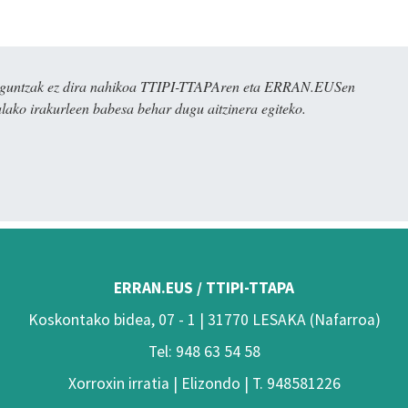
ulaguntzak ez dira nahikoa TTIPI-TTAPAren eta ERRAN.EUSen
alako irakurleen babesa behar dugu aitzinera egiteko.
ERRAN.EUS / TTIPI-TTAPA
Koskontako bidea, 07 - 1 | 31770 LESAKA (Nafarroa)
Tel: 948 63 54 58
Xorroxin irratia | Elizondo | T. 948581226