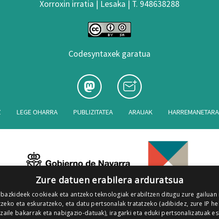
Xorroxin irratia | Lesaka | T. 948638288
Codesyntaxek garatua
Z
LEGE OHARRA
PUBLIZITATEA
ARAUAK
HARREMANETAR
Zure datuen erabilera arduratsua
 bazkideek cookieak eta antzeko teknologiak erabiltzen ditugu zure gailuan
zeko eta eskuratzeko, eta datu pertsonalak tratatzeko (adibidez, zure IP he
tzaile bakarrak eta nabigazio-datuak), iragarki eta eduki pertsonalizatuak e