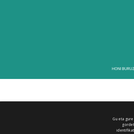
HONI BURU
Gu eta gure
gordet
identifika