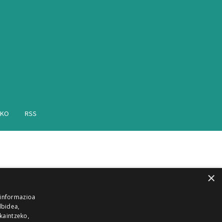
AKO
RSS
×
 informazioa
lbidea,
skaintzeko,