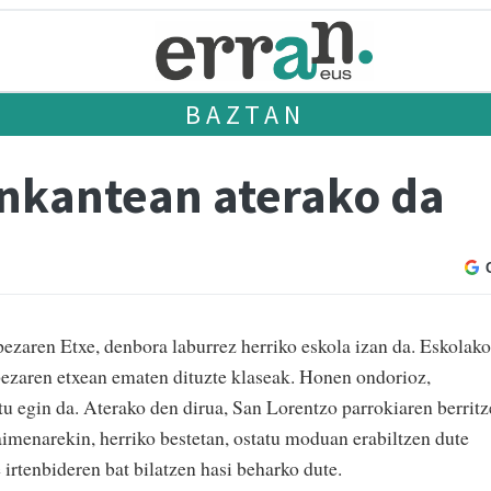
BAZTAN
nkantean aterako da
zaren Etxe, denbora laburrez herriko eskola izan da. Eskolako
apezaren etxean ematen dituzte klaseak. Honen ondorioz,
tu egin da. Aterako den dirua, San Lorentzo parrokiaren berritz
aimenarekin, herriko bestetan, ostatu moduan erabiltzen dute
irtenbideren bat bilatzen hasi beharko dute.