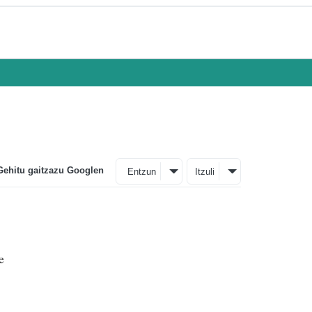
Gehitu gaitzazu Googlen
Entzun
Itzuli
e