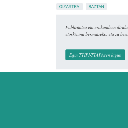
GIZARTEA
BAZTAN
Publizitatea eta erakundeen dir
etorkizuna bermatzeko, eta zu bez
Egin TTIPI-TTAPAren lagun