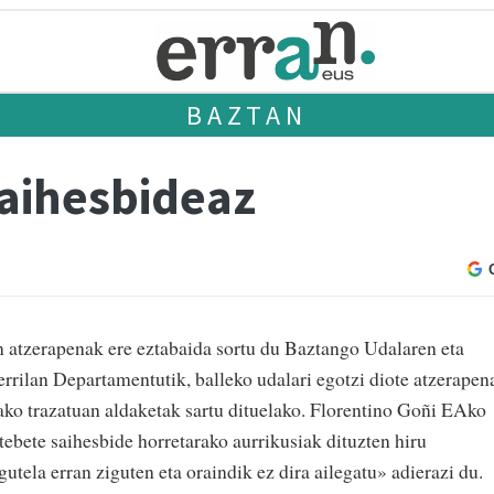
BAZTAN
saihesbideaz
n atzerapenak ere eztabaida sortu du Baztango Udalaren eta
rilan Departamentutik, balleko udalari egotzi diote atzerapen
ako trazatuan aldaketak sartu dituelako. Florentino Goñi EAko
rtebete saihesbide horretarako aurrikusiak dituzten hiru
igutela erran ziguten eta oraindik ez dira ailegatu» adierazi du.