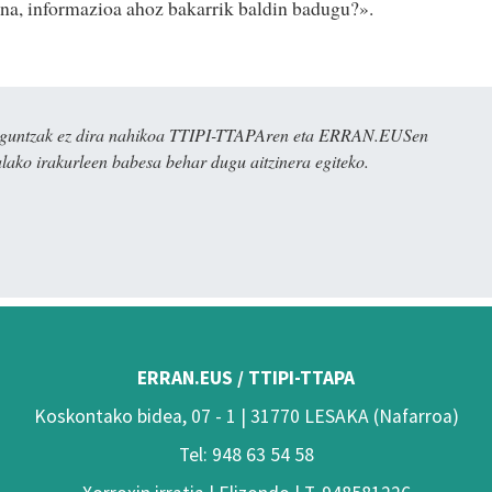
na, informazioa ahoz bakarrik baldin badugu?».
ulaguntzak ez dira nahikoa TTIPI-TTAPAren eta ERRAN.EUSen
alako irakurleen babesa behar dugu aitzinera egiteko.
ERRAN.EUS / TTIPI-TTAPA
Koskontako bidea, 07 - 1 | 31770 LESAKA (Nafarroa)
Tel: 948 63 54 58