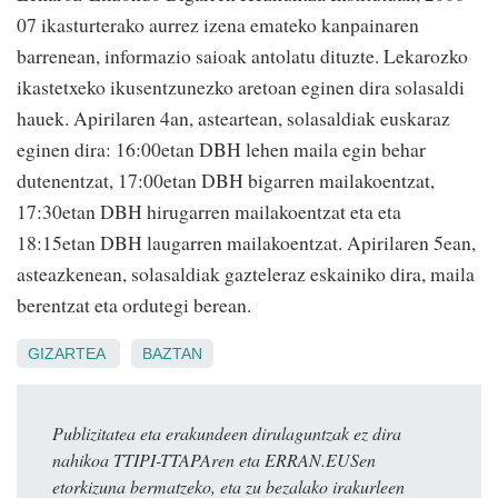
07 ikasturterako aurrez izena emateko kanpainaren
barrenean, informazio saioak antolatu dituzte. Lekarozko
ikastetxeko ikusentzunezko aretoan eginen dira solasaldi
hauek. Apirilaren 4an, asteartean, solasaldiak euskaraz
eginen dira: 16:00etan DBH lehen maila egin behar
dutenentzat, 17:00etan DBH bigarren mailakoentzat,
17:30etan DBH hirugarren mailakoentzat eta eta
18:15etan DBH laugarren mailakoentzat. Apirilaren 5ean,
asteazkenean, solasaldiak gazteleraz eskainiko dira, maila
berentzat eta ordutegi berean.
GIZARTEA
BAZTAN
Publizitatea eta erakundeen dirulaguntzak ez dira
nahikoa TTIPI-TTAPAren eta ERRAN.EUSen
etorkizuna bermatzeko, eta zu bezalako irakurleen