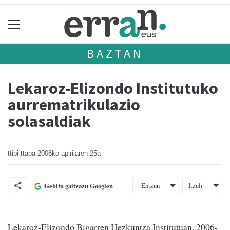
BAZTAN
Lekaroz-Elizondo Institutuko
aurrematrikulazio
solasaldiak
ttipi-ttapa
2006ko apirilaren 25a
Entzun
Itzuli
Gehitu gaitzazu Googlen
Lekaroz-Elizondo Bigarren Hezkuntza Institutuan, 2006-