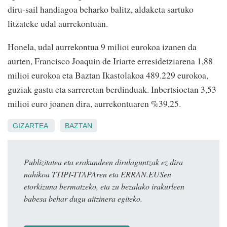
diru-sail handiagoa beharko balitz, aldaketa sartuko
litzateke udal aurrekontuan.
Honela, udal aurrekontua 9 milioi eurokoa izanen da
aurten, Francisco Joaquin de Iriarte erresidetziarena 1,88
milioi eurokoa eta Baztan Ikastolakoa 489.229 eurokoa,
guziak gastu eta sarreretan berdinduak. Inbertsioetan 3,53
milioi euro joanen dira, aurrekontuaren %39,25.
GIZARTEA
BAZTAN
Publizitatea eta erakundeen dirulaguntzak ez dira
nahikoa TTIPI-TTAPAren eta ERRAN.EUSen
etorkizuna bermatzeko, eta zu bezalako irakurleen
babesa behar dugu aitzinera egiteko.