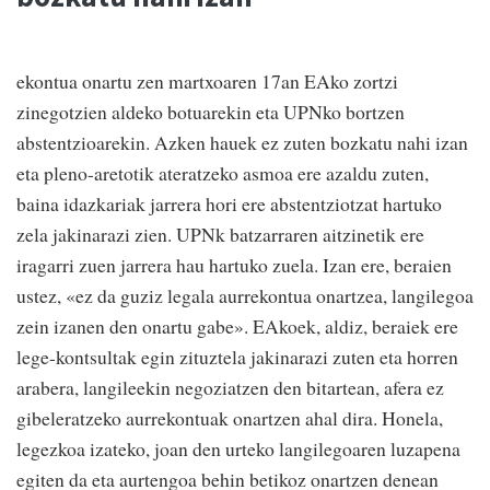
ekontua onartu zen martxoaren 17an EAko zortzi
zinegotzien aldeko botuarekin eta UPNko bortzen
abstentzioarekin. Azken hauek ez zuten bozkatu nahi izan
eta pleno-aretotik ateratzeko asmoa ere azaldu zuten,
baina idazkariak jarrera hori ere abstentziotzat hartuko
zela jakinarazi zien. UPNk batzarraren aitzinetik ere
iragarri zuen jarrera hau hartuko zuela. Izan ere, beraien
ustez, «ez da guziz legala aurrekontua onartzea, langilegoa
zein izanen den onartu gabe». EAkoek, aldiz, beraiek ere
lege-kontsultak egin zituztela jakinarazi zuten eta horren
arabera, langileekin negoziatzen den bitartean, afera ez
gibeleratzeko aurrekontuak onartzen ahal dira. Honela,
legezkoa izateko, joan den urteko langilegoaren luzapena
egiten da eta aurtengoa behin betikoz onartzen denean