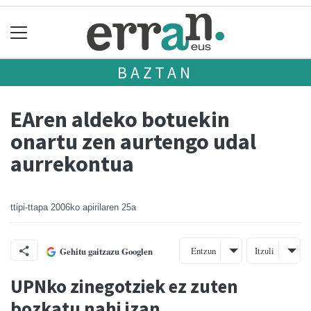
BAZTAN
EAren aldeko botuekin
onartu zen aurtengo udal
aurrekontua
ttipi-ttapa
2006ko apirilaren 25a
Entzun
Itzuli
Gehitu gaitzazu Googlen
UPNko zinegotziek ez zuten
bozkatu nahi izan