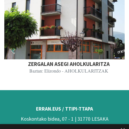
Previous
Next
ZERGALAN ASEGI AHOLKULARITZA
Baztan: Elizondo
- AHOLKULARITZAK
ERRAN.EUS / TTIPI-TTAPA
Koskontako bidea, 07 - 1 | 31770 LESAKA
(Nafarroa)