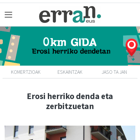
KOMERTZIOAK
ESKAINTZAK
JASO TA JAN
Erosi herriko denda eta
zerbitzuetan